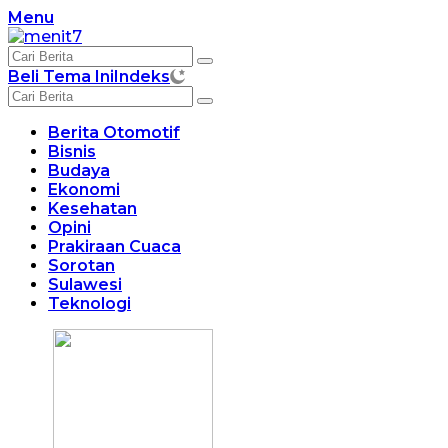
Langsung
Menu
ke
konten
Beli Tema Ini
Indeks
Berita Otomotif
Bisnis
Budaya
Ekonomi
Kesehatan
Opini
Prakiraan Cuaca
Sorotan
Sulawesi
Teknologi