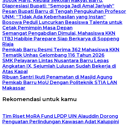
Sosok Haris, Kepala Sekolah Rakyat Barru,
Diapresiasi Bupati: “Semoga Jadi Amal Jariyah”
Pesan Bupati Barru di Tengah Pengukuhan Profesor
UNM: “Tidak Ada Keberhasilan yang Instan”
Bosowa Peduli Luncurkan Beasiswa Talenta untuk
Cetak Pemimpin Masa Depan
Semangat Pengabdian Dimulai, Mahasiswa KKN
ITBJ Habibie Parepare Siap Berkarya di Soppeng
Riaja
Pemkab Barru Resmi Terima 362 Mahasiswa KKN
Tematik Unhas Gelombang 116 Tahun 2026
SMK Pelayaran Lintas Nusantara Barru Lepas
Angkatan IX, Sejumlah Lulusan Sudah Bekerja di
Atas Kapal
Ribuan Santri Ikuti Penamatan di Masjid Agung
Pemkab Barru MoU Dengan Politeknik STIA LAN
Makassar
Rekomendasi untuk kamu
Tim Riset MoRA Fund LPDP UIN Alauddin Dorong
Penguatan Perlindungan Kawasan Adat Kaluppini