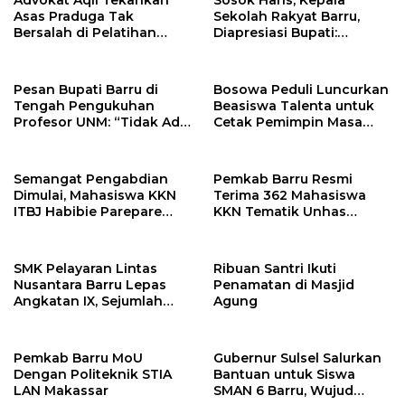
Asas Praduga Tak
Sekolah Rakyat Barru,
Bersalah di Pelatihan
Diapresiasi Bupati:
Pembela Keadilan LBH
“Semoga Jadi Amal
Jariyah”
Pesan Bupati Barru di
Bosowa Peduli Luncurkan
Tengah Pengukuhan
Beasiswa Talenta untuk
Profesor UNM: “Tidak Ada
Cetak Pemimpin Masa
Keberhasilan yang Instan”
Depan
Semangat Pengabdian
Pemkab Barru Resmi
Dimulai, Mahasiswa KKN
Terima 362 Mahasiswa
ITBJ Habibie Parepare
KKN Tematik Unhas
Siap Berkarya di Soppeng
Gelombang 116 Tahun
Riaja
2026
SMK Pelayaran Lintas
Ribuan Santri Ikuti
Nusantara Barru Lepas
Penamatan di Masjid
Angkatan IX, Sejumlah
Agung
Lulusan Sudah Bekerja di
Atas Kapal
Pemkab Barru MoU
Gubernur Sulsel Salurkan
Dengan Politeknik STIA
Bantuan untuk Siswa
LAN Makassar
SMAN 6 Barru, Wujud