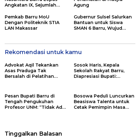
Angkatan IX, Sejumlah
Agung
Lulusan Sudah Bekerja di
Atas Kapal
Pemkab Barru MoU
Gubernur Sulsel Salurkan
Dengan Politeknik STIA
Bantuan untuk Siswa
LAN Makassar
SMAN 6 Barru, Wujud
Nyata Dukungan
Pendidikan dan
Kesejahteraan
Rekomendasi untuk kamu
Advokat Aqil Tekankan
Sosok Haris, Kepala
Asas Praduga Tak
Sekolah Rakyat Barru,
Bersalah di Pelatihan
Diapresiasi Bupati:
Pembela Keadilan LBH
“Semoga Jadi Amal
Jariyah”
Pesan Bupati Barru di
Bosowa Peduli Luncurkan
Tengah Pengukuhan
Beasiswa Talenta untuk
Profesor UNM: “Tidak Ada
Cetak Pemimpin Masa
Keberhasilan yang Instan”
Depan
Tinggalkan Balasan