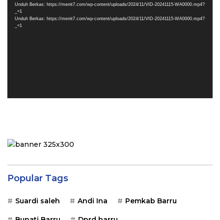
Unduh Berkas: https://menit7.com/wp-content/uploads/2024/11/VID-20241115-WA0000.mp4?
_=1
Unduh Berkas: https://menit7.com/wp-content/uploads/2024/11/VID-20241115-WA0000.mp4?
_=1
Popular Tags
Suardi saleh
Andi Ina
Pemkab Barru
Bupati Barru
Dprd barru