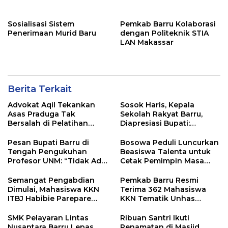
Nyata Dukungan
Pendidikan dan
Kesejahteraan
Sosialisasi Sistem
Pemkab Barru Kolaborasi
Penerimaan Murid Baru
dengan Politeknik STIA
LAN Makassar
Berita Terkait
Advokat Aqil Tekankan
Sosok Haris, Kepala
Asas Praduga Tak
Sekolah Rakyat Barru,
Bersalah di Pelatihan
Diapresiasi Bupati:
Pembela Keadilan LBH
“Semoga Jadi Amal
Jariyah”
Pesan Bupati Barru di
Bosowa Peduli Luncurkan
Tengah Pengukuhan
Beasiswa Talenta untuk
Profesor UNM: “Tidak Ada
Cetak Pemimpin Masa
Keberhasilan yang Instan”
Depan
Semangat Pengabdian
Pemkab Barru Resmi
Dimulai, Mahasiswa KKN
Terima 362 Mahasiswa
ITBJ Habibie Parepare
KKN Tematik Unhas
Siap Berkarya di Soppeng
Gelombang 116 Tahun
Riaja
2026
SMK Pelayaran Lintas
Ribuan Santri Ikuti
Nusantara Barru Lepas
Penamatan di Masjid