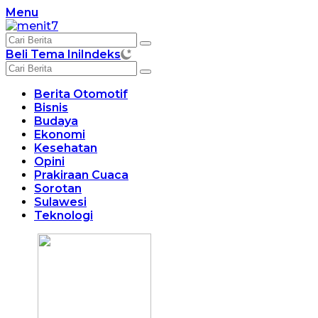
Langsung
Menu
ke
konten
Beli Tema Ini
Indeks
Berita Otomotif
Bisnis
Budaya
Ekonomi
Kesehatan
Opini
Prakiraan Cuaca
Sorotan
Sulawesi
Teknologi