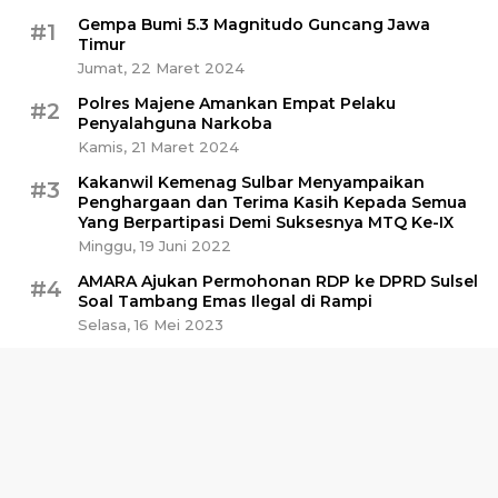
Gempa Bumi 5.3 Magnitudo Guncang Jawa
#1
Timur
Jumat, 22 Maret 2024
Polres Majene Amankan Empat Pelaku
#2
Penyalahguna Narkoba
Kamis, 21 Maret 2024
Kakanwil Kemenag Sulbar Menyampaikan
#3
Penghargaan dan Terima Kasih Kepada Semua
Yang Berpartipasi Demi Suksesnya MTQ Ke-IX
Minggu, 19 Juni 2022
AMARA Ajukan Permohonan RDP ke DPRD Sulsel
#4
Soal Tambang Emas Ilegal di Rampi
Selasa, 16 Mei 2023
Polisi Amankan Sabu 30 Kg di Pelabuhan
#5
Awerange Barru
Minggu, 28 April 2024
Kalaksa BPBD Sulbar: Dana Stimulan Gempa
#6
Belum Ada yang Turun
Selasa, 8 Oktober 2024