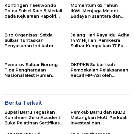
Kontingen Taekwondo
Momentum 65 Tahun
Polda Sulsel Raih 9 Medali
IKWI: Menjaga Melodi
pada Kejuaraan Kapolri
Budaya Nusantara dan
Cup Banten 2026
Merawat Solidaritas Insan
Pers
Biro Organisasi Setda
Jelang Hari Raya Idul Adha
Sulbar Tuntaskan
1447 Hijriah, Pemkesra
Penyusunan Indikator
Sulbar Kumpulkan 17 Ekor
Kinerja Perangkat Daerah
Sapi
Pemprov Sulbar Borong
DKPPKB Sulbar Ikuti
Tiga Penghargaan
Pembekalan Pelaksanaan
Nasional Best Human
Recall MP-ASI oleh
Capital Awards 2026
Kemenkes RI
Berita Terkait
Bupati Barru Tegaskan
Pemkab Barru dan KKDB
Komitmen Zero Accident,
Matangkan MoU, Perkuat
Buka Pelatihan Sertifikasi
Investasi dan
Supervisor K3 Konstruksi
Pembangunan Daerah