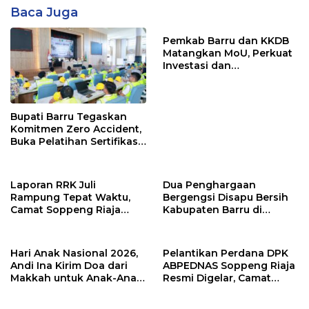
Baca Juga
Pemkab Barru dan KKDB
Matangkan MoU, Perkuat
Investasi dan
Pembangunan Daerah
Bupati Barru Tegaskan
Komitmen Zero Accident,
Buka Pelatihan Sertifikasi
Supervisor K3 Konstruksi
Laporan RRK Juli
Dua Penghargaan
Rampung Tepat Waktu,
Bergengsi Disapu Bersih
Camat Soppeng Riaja
Kabupaten Barru di
Apresiasi Sinergi Desa
Harganas Sulsel
dan Kelurahan
Hari Anak Nasional 2026,
Pelantikan Perdana DPK
Andi Ina Kirim Doa dari
ABPEDNAS Soppeng Riaja
Makkah untuk Anak-Anak
Resmi Digelar, Camat
Barru
Tekankan Sinergi
Wujudkan Desa Maju