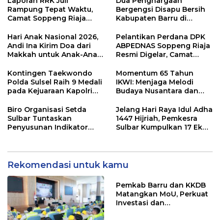
Laporan RRK Juli
Dua Penghargaan
Rampung Tepat Waktu,
Bergengsi Disapu Bersih
Camat Soppeng Riaja
Kabupaten Barru di
Apresiasi Sinergi Desa
Harganas Sulsel
dan Kelurahan
Hari Anak Nasional 2026,
Pelantikan Perdana DPK
Andi Ina Kirim Doa dari
ABPEDNAS Soppeng Riaja
Makkah untuk Anak-Anak
Resmi Digelar, Camat
Barru
Tekankan Sinergi
Wujudkan Desa Maju
Kontingen Taekwondo
Momentum 65 Tahun
Polda Sulsel Raih 9 Medali
IKWI: Menjaga Melodi
pada Kejuaraan Kapolri
Budaya Nusantara dan
Cup Banten 2026
Merawat Solidaritas Insan
Pers
Biro Organisasi Setda
Jelang Hari Raya Idul Adha
Sulbar Tuntaskan
1447 Hijriah, Pemkesra
Penyusunan Indikator
Sulbar Kumpulkan 17 Ekor
Kinerja Perangkat Daerah
Sapi
Rekomendasi untuk kamu
Pemkab Barru dan KKDB
Matangkan MoU, Perkuat
Investasi dan
Pembangunan Daerah