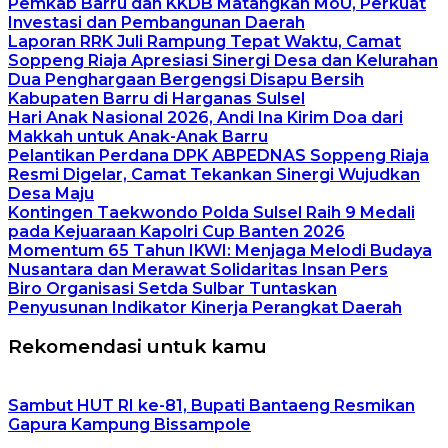
Pemkab Barru dan KKDB Matangkan MoU, Perkuat
Investasi dan Pembangunan Daerah
Laporan RRK Juli Rampung Tepat Waktu, Camat
Soppeng Riaja Apresiasi Sinergi Desa dan Kelurahan
Dua Penghargaan Bergengsi Disapu Bersih
Kabupaten Barru di Harganas Sulsel
Hari Anak Nasional 2026, Andi Ina Kirim Doa dari
Makkah untuk Anak-Anak Barru
Pelantikan Perdana DPK ABPEDNAS Soppeng Riaja
Resmi Digelar, Camat Tekankan Sinergi Wujudkan
Desa Maju
Kontingen Taekwondo Polda Sulsel Raih 9 Medali
pada Kejuaraan Kapolri Cup Banten 2026
Momentum 65 Tahun IKWI: Menjaga Melodi Budaya
Nusantara dan Merawat Solidaritas Insan Pers
Biro Organisasi Setda Sulbar Tuntaskan
Penyusunan Indikator Kinerja Perangkat Daerah
Rekomendasi untuk kamu
Sambut HUT RI ke-81, Bupati Bantaeng Resmikan
Gapura Kampung Bissampole