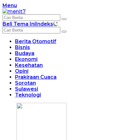
Langsung
Menu
ke
konten
Beli Tema Ini
Indeks
Berita Otomotif
Bisnis
Budaya
Ekonomi
Kesehatan
Opini
Prakiraan Cuaca
Sorotan
Sulawesi
Teknologi