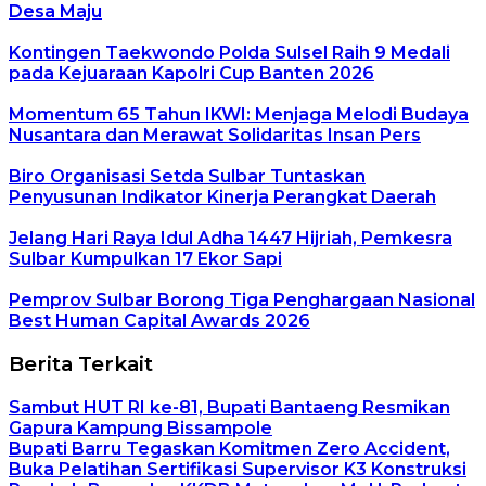
Desa Maju
Kontingen Taekwondo Polda Sulsel Raih 9 Medali
pada Kejuaraan Kapolri Cup Banten 2026
Momentum 65 Tahun IKWI: Menjaga Melodi Budaya
Nusantara dan Merawat Solidaritas Insan Pers
Biro Organisasi Setda Sulbar Tuntaskan
Penyusunan Indikator Kinerja Perangkat Daerah
Jelang Hari Raya Idul Adha 1447 Hijriah, Pemkesra
Sulbar Kumpulkan 17 Ekor Sapi
Pemprov Sulbar Borong Tiga Penghargaan Nasional
Best Human Capital Awards 2026
Berita Terkait
Sambut HUT RI ke-81, Bupati Bantaeng Resmikan
Gapura Kampung Bissampole
Bupati Barru Tegaskan Komitmen Zero Accident,
Buka Pelatihan Sertifikasi Supervisor K3 Konstruksi