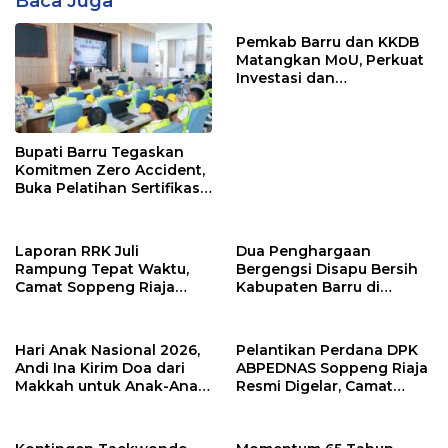
Baca Juga
Pemkab Barru dan KKDB
Matangkan MoU, Perkuat
Investasi dan
Pembangunan Daerah
Bupati Barru Tegaskan
Komitmen Zero Accident,
Buka Pelatihan Sertifikasi
Supervisor K3 Konstruksi
Laporan RRK Juli
Dua Penghargaan
Rampung Tepat Waktu,
Bergengsi Disapu Bersih
Camat Soppeng Riaja
Kabupaten Barru di
Apresiasi Sinergi Desa
Harganas Sulsel
dan Kelurahan
Hari Anak Nasional 2026,
Pelantikan Perdana DPK
Andi Ina Kirim Doa dari
ABPEDNAS Soppeng Riaja
Makkah untuk Anak-Anak
Resmi Digelar, Camat
Barru
Tekankan Sinergi
Wujudkan Desa Maju