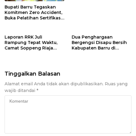
Bupati Barru Tegaskan
Komitmen Zero Accident,
Buka Pelatihan Sertifikasi
Supervisor K3 Konstruksi
Laporan RRK Juli
Dua Penghargaan
Rampung Tepat Waktu,
Bergengsi Disapu Bersih
Camat Soppeng Riaja
Kabupaten Barru di
Apresiasi Sinergi Desa
Harganas Sulsel
dan Kelurahan
Tinggalkan Balasan
Alamat email Anda tidak akan dipublikasikan.
Ruas yang
wajib ditandai
*