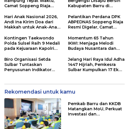
Rampung Tepat Waktu,
Bergengsi Disapu Bersih
Camat Soppeng Riaja
Kabupaten Barru di
Apresiasi Sinergi Desa
Harganas Sulsel
dan Kelurahan
Hari Anak Nasional 2026,
Pelantikan Perdana DPK
Andi Ina Kirim Doa dari
ABPEDNAS Soppeng Riaja
Makkah untuk Anak-Anak
Resmi Digelar, Camat
Barru
Tekankan Sinergi
Wujudkan Desa Maju
Kontingen Taekwondo
Momentum 65 Tahun
Polda Sulsel Raih 9 Medali
IKWI: Menjaga Melodi
pada Kejuaraan Kapolri
Budaya Nusantara dan
Cup Banten 2026
Merawat Solidaritas Insan
Pers
Biro Organisasi Setda
Jelang Hari Raya Idul Adha
Sulbar Tuntaskan
1447 Hijriah, Pemkesra
Penyusunan Indikator
Sulbar Kumpulkan 17 Ekor
Kinerja Perangkat Daerah
Sapi
Rekomendasi untuk kamu
Pemkab Barru dan KKDB
Matangkan MoU, Perkuat
Investasi dan
Pembangunan Daerah