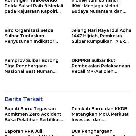
Kontingen Taekwondo
Momentum 65 Tahun
Polda Sulsel Raih 9 Medali
IKWI: Menjaga Melodi
pada Kejuaraan Kapolri
Budaya Nusantara dan
Cup Banten 2026
Merawat Solidaritas Insan
Pers
Biro Organisasi Setda
Jelang Hari Raya Idul Adha
Sulbar Tuntaskan
1447 Hijriah, Pemkesra
Penyusunan Indikator
Sulbar Kumpulkan 17 Ekor
Kinerja Perangkat Daerah
Sapi
Pemprov Sulbar Borong
DKPPKB Sulbar Ikuti
Tiga Penghargaan
Pembekalan Pelaksanaan
Nasional Best Human
Recall MP-ASI oleh
Capital Awards 2026
Kemenkes RI
Berita Terkait
Bupati Barru Tegaskan
Pemkab Barru dan KKDB
Komitmen Zero Accident,
Matangkan MoU, Perkuat
Buka Pelatihan Sertifikasi
Investasi dan
Supervisor K3 Konstruksi
Pembangunan Daerah
Laporan RRK Juli
Dua Penghargaan