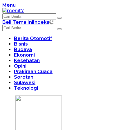
Langsung
Menu
ke
konten
Beli Tema Ini
Indeks
Berita Otomotif
Bisnis
Budaya
Ekonomi
Kesehatan
Opini
Prakiraan Cuaca
Sorotan
Sulawesi
Teknologi