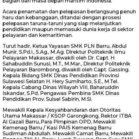
bagian dari masa depan maritim Indonesia.
Acara penamatan dan pelepasan berlangsung penuh
haru dan kebanggaan, ditandai dengan prosesi
pelepasan taruna-taruni yang siap melanjutkan
pendidikan maupun memasuki dunia kerja di sektor
pelayaran dan kemaritiman.
Turut hadir, Ketua Yayasan SMK PLN Barru, Abdul
Munir, S.Pd.I., S.Ag., M.Ag. Direktur Politeknik Ilmu
Pelayaran Makassar, diwakili oleh Dr. Capt. H.
Sahabuddin Sunusi, M.T., M.Mar., Direktur Politeknik
Pelayaran Barombong, diwakili oleh Capt. Gassing.
Kepala Bidang SMK Dinas Pendidikan Provinsi
Sulawesi Selatan H. Hery Sumiharto, S.E., M.Tel.
Kepala Cabang Dinas Wilayah VIII, Baharuddin
Iskandar, S.Pd, Pengawas Pembina SMK Dinas
Pendidikan Prov. Sulsel Sabirin, M.Si.
Mewakili Kepala Kesyahbandaran dan Otoritas
Utama Makassar / KSOP Garongkong, Rektor ITBA
Al Gazali Barru,.Para Pimpinan OPD, Mewakili
Kemenag Barru / Kasi PAIS Kemenag Barru
Sudirman Abdullah. Mewakili Camat Barru, Mewakili