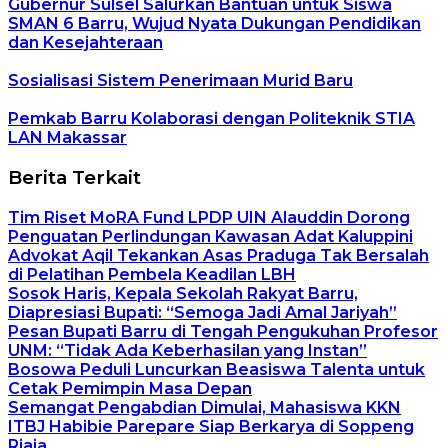
Gubernur Sulsel Salurkan Bantuan untuk Siswa
SMAN 6 Barru, Wujud Nyata Dukungan Pendidikan
dan Kesejahteraan
Sosialisasi Sistem Penerimaan Murid Baru
Pemkab Barru Kolaborasi dengan Politeknik STIA
LAN Makassar
Berita Terkait
Tim Riset MoRA Fund LPDP UIN Alauddin Dorong
Penguatan Perlindungan Kawasan Adat Kaluppini
Advokat Aqil Tekankan Asas Praduga Tak Bersalah
di Pelatihan Pembela Keadilan LBH
Sosok Haris, Kepala Sekolah Rakyat Barru,
Diapresiasi Bupati: “Semoga Jadi Amal Jariyah”
Pesan Bupati Barru di Tengah Pengukuhan Profesor
UNM: “Tidak Ada Keberhasilan yang Instan”
Bosowa Peduli Luncurkan Beasiswa Talenta untuk
Cetak Pemimpin Masa Depan
Semangat Pengabdian Dimulai, Mahasiswa KKN
ITBJ Habibie Parepare Siap Berkarya di Soppeng
Riaja