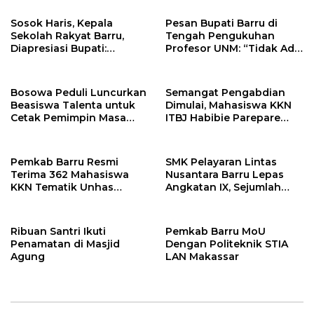
Adat Kaluppini
Sosok Haris, Kepala
Pesan Bupati Barru di
Sekolah Rakyat Barru,
Tengah Pengukuhan
Diapresiasi Bupati:
Profesor UNM: “Tidak Ada
“Semoga Jadi Amal
Keberhasilan yang Instan”
Jariyah”
Bosowa Peduli Luncurkan
Semangat Pengabdian
Beasiswa Talenta untuk
Dimulai, Mahasiswa KKN
Cetak Pemimpin Masa
ITBJ Habibie Parepare
Depan
Siap Berkarya di Soppeng
Riaja
Pemkab Barru Resmi
SMK Pelayaran Lintas
Terima 362 Mahasiswa
Nusantara Barru Lepas
KKN Tematik Unhas
Angkatan IX, Sejumlah
Gelombang 116 Tahun
Lulusan Sudah Bekerja di
2026
Atas Kapal
Ribuan Santri Ikuti
Pemkab Barru MoU
Penamatan di Masjid
Dengan Politeknik STIA
Agung
LAN Makassar