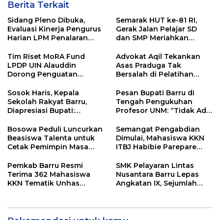
Berita Terkait
Sidang Pleno Dibuka,
Semarak HUT ke-81 RI,
Evaluasi Kinerja Pengurus
Gerak Jalan Pelajar SD
Harian LPM Penalaran
dan SMP Meriahkan
UNM Periode 2025/2026
Soppeng Riaja
Tim Riset MoRA Fund
Advokat Aqil Tekankan
LPDP UIN Alauddin
Asas Praduga Tak
Dorong Penguatan
Bersalah di Pelatihan
Perlindungan Kawasan
Pembela Keadilan LBH
Adat Kaluppini
Sosok Haris, Kepala
Pesan Bupati Barru di
Sekolah Rakyat Barru,
Tengah Pengukuhan
Diapresiasi Bupati:
Profesor UNM: “Tidak Ada
“Semoga Jadi Amal
Keberhasilan yang Instan”
Jariyah”
Bosowa Peduli Luncurkan
Semangat Pengabdian
Beasiswa Talenta untuk
Dimulai, Mahasiswa KKN
Cetak Pemimpin Masa
ITBJ Habibie Parepare
Depan
Siap Berkarya di Soppeng
Riaja
Pemkab Barru Resmi
SMK Pelayaran Lintas
Terima 362 Mahasiswa
Nusantara Barru Lepas
KKN Tematik Unhas
Angkatan IX, Sejumlah
Gelombang 116 Tahun
Lulusan Sudah Bekerja di
2026
Atas Kapal