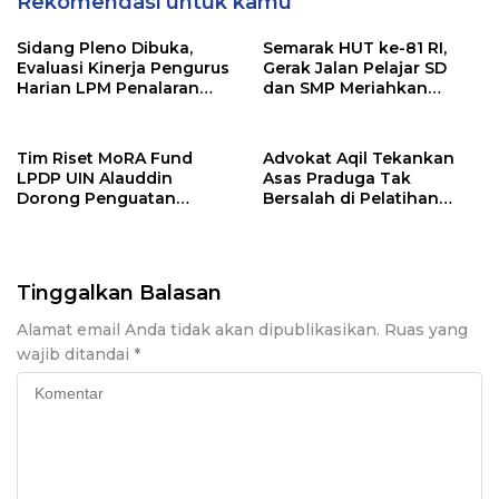
Rekomendasi untuk kamu
Sidang Pleno Dibuka,
Semarak HUT ke-81 RI,
Evaluasi Kinerja Pengurus
Gerak Jalan Pelajar SD
Harian LPM Penalaran
dan SMP Meriahkan
UNM Periode 2025/2026
Soppeng Riaja
Tim Riset MoRA Fund
Advokat Aqil Tekankan
LPDP UIN Alauddin
Asas Praduga Tak
Dorong Penguatan
Bersalah di Pelatihan
Perlindungan Kawasan
Pembela Keadilan LBH
Adat Kaluppini
Tinggalkan Balasan
Alamat email Anda tidak akan dipublikasikan.
Ruas yang
wajib ditandai
*