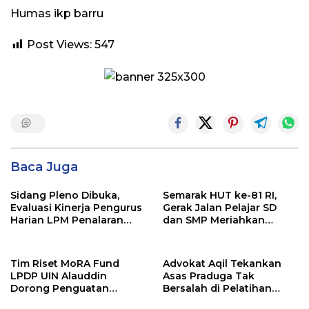
Humas ikp barru
Post Views:
547
Baca Juga
Sidang Pleno Dibuka,
Semarak HUT ke-81 RI,
Evaluasi Kinerja Pengurus
Gerak Jalan Pelajar SD
Harian LPM Penalaran
dan SMP Meriahkan
UNM Periode 2025/2026
Soppeng Riaja
Tim Riset MoRA Fund
Advokat Aqil Tekankan
LPDP UIN Alauddin
Asas Praduga Tak
Dorong Penguatan
Bersalah di Pelatihan
Perlindungan Kawasan
Pembela Keadilan LBH