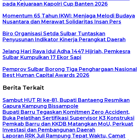
pada Kejuaraan Kapolri Cup Banten 2026
Momentum 65 Tahun IKWI: Menjaga Melodi Budaya
Nusantara dan Merawat Solidaritas Insan Pers
Biro Organisasi Setda Sulbar Tuntaskan
Penyusunan Indikator Kinerja Perangkat Daerah
Jelang Hari Raya Idul Adha 1447 Hijriah, Pemkesra
Sulbar Kumpulkan 17 Ekor Sapi
Pemprov Sulbar Borong Tiga Penghargaan Nasional
Best Human Capital Awards 2026
Berita Terkait
Sambut HUT RI ke-81, Bupati Bantaeng Resmikan
Gapura Kampung Bissampole
Bupati Barru Tegaskan Komitmen Zero Accident,
Buka Pelatihan Sertifikasi Supervisor K3 Konstruksi
Pemkab Barru dan KKDB Matangkan MoU, Perkuat
Investasi dan Pembangunan Daerah
Laporan RRK Juli Rampung Tepat Waktu, Camat