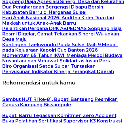
Soppeng Riaja Apresiasi Sinergi Desa dan Kelurahan
Dua Penghargaan Bergengsi Disapu Bersih
Kabupaten Barru di Harganas Sulsel
Hari Anak Nasional 2026, Andi Ina Kirim Doa dari
Makkah untuk Anak-Anak Barru
Pelantikan Perdana DPK ABPEDNAS Soppeng Riaja
Resmi Digelar, Camat Tekankan Sinergi Wujudkan
Desa Maju
Kontingen Taekwondo Polda Sulsel Raih 9 Medali
pada Kejuaraan Kapolri Cup Banten 2026
Momentum 65 Tahun IKWI: Menjaga Melodi Budaya
Nusantara dan Merawat Solidaritas Insan Pers
Biro Organisasi Setda Sulbar Tuntaskan
Penyusunan Indikator Kinerja Perangkat Daerah
Rekomendasi untuk kamu
Sambut HUT RI ke-81, Bupati Bantaeng Resmikan
Gapura Kampung Bissampole
Bupati Barru Tegaskan Komitmen Zero Accident,
Buka Pelatihan Sertifikasi Supervisor K3 Konstruksi