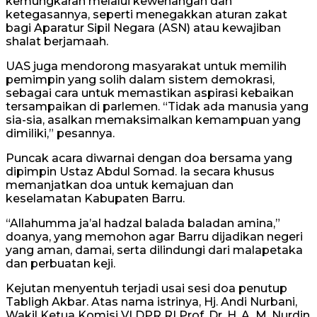
kemungkaran melalui kewenangan dan
ketegasannya, seperti menegakkan aturan zakat
bagi Aparatur Sipil Negara (ASN) atau kewajiban
shalat berjamaah.
UAS juga mendorong masyarakat untuk memilih
pemimpin yang solih dalam sistem demokrasi,
sebagai cara untuk memastikan aspirasi kebaikan
tersampaikan di parlemen. “Tidak ada manusia yang
sia-sia, asalkan memaksimalkan kemampuan yang
dimiliki,” pesannya.
Puncak acara diwarnai dengan doa bersama yang
dipimpin Ustaz Abdul Somad. Ia secara khusus
memanjatkan doa untuk kemajuan dan
keselamatan Kabupaten Barru.
“Allahumma ja’al hadzal balada baladan amina,”
doanya, yang memohon agar Barru dijadikan negeri
yang aman, damai, serta dilindungi dari malapetaka
dan perbuatan keji.
Kejutan menyentuh terjadi usai sesi doa penutup
Tabligh Akbar. Atas nama istrinya, Hj. Andi Nurbani,
Wakil Ketua Komisi VI DPR RI Prof. Dr. H. A. M. Nurdin