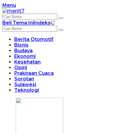
Langsung
Menu
ke
konten
Beli Tema Ini
Indeks
Berita Otomotif
Bisnis
Budaya
Ekonomi
Kesehatan
Opini
Prakiraan Cuaca
Sorotan
Sulawesi
Teknologi