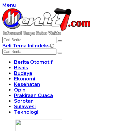
Langsung
Menu
ke
konten
Beli Tema Ini
Indeks
Berita Otomotif
Bisnis
Budaya
Ekonomi
Kesehatan
Opini
Prakiraan Cuaca
Sorotan
Sulawesi
Teknologi