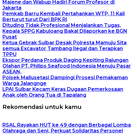
Majene dan Wabup Hadiri Forum Profesor di
Jakarta
Pemkab Barru Kembali Pertahankan WTP, 11 Kali
Berturut turut Dari BPK RI
Dituding Tidak Profesional Menjalankan Tugas,
Kepala SPPG Kabuloang Bakal Dilaporkan ke BGN
Pusat
Ketua Gebrak Sulbar Desak Polresta Mamuju Sita
semua Excavator Tambang Ilegal dan Terapkan
TPPU
Ekspor Perdana Produk Daging Kepiting Rajungan
Olahan PT. Philips Seafood Indonesia Menuju Pasar
ASEAN,
Polsek Mallusetasi Dampingi Prosesi Pemakaman
Warga Jalangnge
LPAI Sulbar Kecam Keras Dugaan Pemerkosaan
Anak oleh Orang Tua di Tapalang
Rekomendasi untuk kamu
RSAL Rayakan HUT ke 49 dengan Berbagai Lomba
Olahraga dan Seni, Perkuat Solidaritas Personel