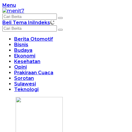
Langsung
Menu
ke
konten
Beli Tema Ini
Indeks
Berita Otomotif
Bisnis
Budaya
Ekonomi
Kesehatan
Opini
Prakiraan Cuaca
Sorotan
Sulawesi
Teknologi