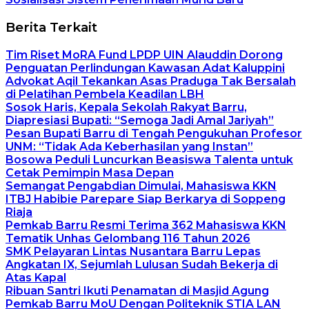
Berita Terkait
Tim Riset MoRA Fund LPDP UIN Alauddin Dorong
Penguatan Perlindungan Kawasan Adat Kaluppini
Advokat Aqil Tekankan Asas Praduga Tak Bersalah
di Pelatihan Pembela Keadilan LBH
Sosok Haris, Kepala Sekolah Rakyat Barru,
Diapresiasi Bupati: “Semoga Jadi Amal Jariyah”
Pesan Bupati Barru di Tengah Pengukuhan Profesor
UNM: “Tidak Ada Keberhasilan yang Instan”
Bosowa Peduli Luncurkan Beasiswa Talenta untuk
Cetak Pemimpin Masa Depan
Semangat Pengabdian Dimulai, Mahasiswa KKN
ITBJ Habibie Parepare Siap Berkarya di Soppeng
Riaja
Pemkab Barru Resmi Terima 362 Mahasiswa KKN
Tematik Unhas Gelombang 116 Tahun 2026
SMK Pelayaran Lintas Nusantara Barru Lepas
Angkatan IX, Sejumlah Lulusan Sudah Bekerja di
Atas Kapal
Ribuan Santri Ikuti Penamatan di Masjid Agung
Pemkab Barru MoU Dengan Politeknik STIA LAN