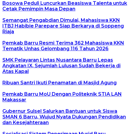
Bosowa Peduli Luncurkan Beasiswa Talenta untuk
Cetak Pemimpin Masa Depan
Semangat Pengabdian Dimulai, Mahasiswa KKN
ITBJ Habibie Parepare Siap Berkarya di Soppeng
Riaja
Pemkab Barru Resmi Terima 362 Mahasiswa KKN
Tematik Unhas Gelombang 116 Tahun 2026
SMK Pelayaran Lintas Nusantara Barru Lepas
Angkatan IX, Sejumlah Lulusan Sudah Bekerja di
Atas Kapal
Ribuan Santri Ikuti Penamatan di Masjid Agung
Pemkab Barru MoU Dengan Politeknik STIA LAN
Makassar
Gubernur Sulsel Salurkan Bantuan untuk Siswa
SMAN 6 Barru, Wujud Nyata Dukungan Pendidikan
dan Kesejahteraan
Sosialisasi Sistem Penerimaan Murid Baru