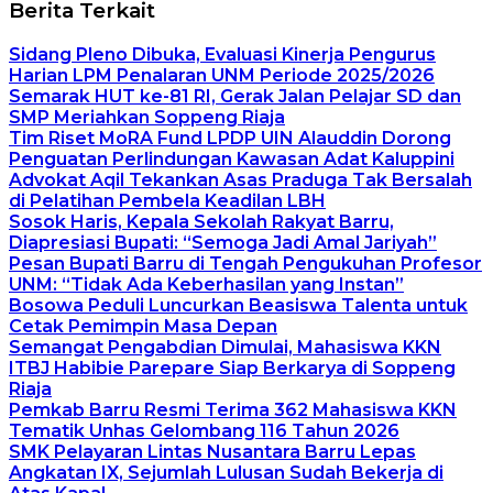
Berita Terkait
Sidang Pleno Dibuka, Evaluasi Kinerja Pengurus
Harian LPM Penalaran UNM Periode 2025/2026
Semarak HUT ke-81 RI, Gerak Jalan Pelajar SD dan
SMP Meriahkan Soppeng Riaja
Tim Riset MoRA Fund LPDP UIN Alauddin Dorong
Penguatan Perlindungan Kawasan Adat Kaluppini
Advokat Aqil Tekankan Asas Praduga Tak Bersalah
di Pelatihan Pembela Keadilan LBH
Sosok Haris, Kepala Sekolah Rakyat Barru,
Diapresiasi Bupati: “Semoga Jadi Amal Jariyah”
Pesan Bupati Barru di Tengah Pengukuhan Profesor
UNM: “Tidak Ada Keberhasilan yang Instan”
Bosowa Peduli Luncurkan Beasiswa Talenta untuk
Cetak Pemimpin Masa Depan
Semangat Pengabdian Dimulai, Mahasiswa KKN
ITBJ Habibie Parepare Siap Berkarya di Soppeng
Riaja
Pemkab Barru Resmi Terima 362 Mahasiswa KKN
Tematik Unhas Gelombang 116 Tahun 2026
SMK Pelayaran Lintas Nusantara Barru Lepas
Angkatan IX, Sejumlah Lulusan Sudah Bekerja di