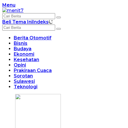
Langsung
Menu
ke
konten
Beli Tema Ini
Indeks
Berita Otomotif
Bisnis
Budaya
Ekonomi
Kesehatan
Opini
Prakiraan Cuaca
Sorotan
Sulawesi
Teknologi