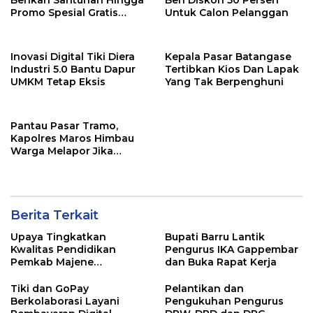
Promo Spesial Gratis
Untuk Calon Pelanggan
Ongkir
Inovasi Digital Tiki Diera
Kepala Pasar Batangase
Industri 5.0 Bantu Dapur
Tertibkan Kios Dan Lapak
UMKM Tetap Eksis
Yang Tak Berpenghuni
Pantau Pasar Tramo,
Kapolres Maros Himbau
Warga Melapor Jika
Terjadi Penimbunan
Bahan Pokok
Berita Terkait
Upaya Tingkatkan
Bupati Barru Lantik
Kwalitas Pendidikan
Pengurus IKA Gappembar
Pemkab Majene
dan Buka Rapat Kerja
Lounching Mobil Bus
Sekolah
Tiki dan GoPay
Pelantikan dan
Berkolaborasi Layani
Pengukuhan Pengurus