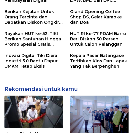
Pembayaran Digital
DPW, DPD dan DPC
Barisan Republik Sulsel
Berikan Kejutan Untuk
Grand Opening Coffee
Orang Tercinta dan
Shop DS, Gelar Karaoke
Dapatkan Diskon Ongkir
dan Doa
dari TIKI
Rayakan HUT ke-52, TIKI
HUT RI ke-77 PDAM Barru
Berikan Santunan Hingga
Beri Diskon 50 Persen
Promo Spesial Gratis
Untuk Calon Pelanggan
Ongkir
Inovasi Digital Tiki Diera
Kepala Pasar Batangase
Industri 5.0 Bantu Dapur
Tertibkan Kios Dan Lapak
UMKM Tetap Eksis
Yang Tak Berpenghuni
Rekomendasi untuk kamu