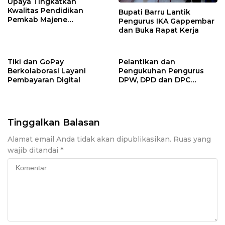
Upaya Tingkatkan
Kwalitas Pendidikan
Bupati Barru Lantik
Pemkab Majene
Pengurus IKA Gappembar
Lounching Mobil Bus
dan Buka Rapat Kerja
Sekolah
Tiki dan GoPay
Pelantikan dan
Berkolaborasi Layani
Pengukuhan Pengurus
Pembayaran Digital
DPW, DPD dan DPC
Barisan Republik Sulsel
Tinggalkan Balasan
Alamat email Anda tidak akan dipublikasikan.
Ruas yang
wajib ditandai
*