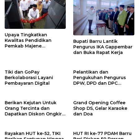
Upaya Tingkatkan
Kwalitas Pendidikan
Bupati Barru Lantik
Pemkab Majene
Pengurus IKA Gappembar
Lounching Mobil Bus
dan Buka Rapat Kerja
Sekolah
Tiki dan GoPay
Pelantikan dan
Berkolaborasi Layani
Pengukuhan Pengurus
Pembayaran Digital
DPW, DPD dan DPC
Barisan Republik Sulsel
Berikan Kejutan Untuk
Grand Opening Coffee
Orang Tercinta dan
Shop DS, Gelar Karaoke
Dapatkan Diskon Ongkir
dan Doa
dari TIKI
Rayakan HUT ke-52, TIKI
HUT RI ke-77 PDAM Barru
Berikan Santunan Hingga
Beri Diskon 50 Persen