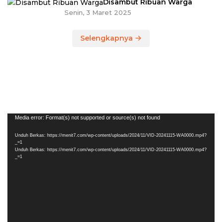
Disambut Ribuan Warga
Senin, 3 Maret 2025
Selengkapnya
Pemutar
Media error: Format(s) not supported or source(s) not found
Video
Unduh Berkas: https://menit7.com/wp-content/uploads/2024/11/VID-20241115-WA0000.mp4?
_=1
Unduh Berkas: https://menit7.com/wp-content/uploads/2024/11/VID-20241115-WA0000.mp4?
_=1