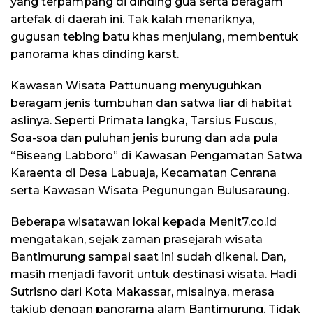
yang terpampang di dinding gua serta beragam
artefak di daerah ini. Tak kalah menariknya,
gugusan tebing batu khas menjulang, membentuk
panorama khas dinding karst.
Kawasan Wisata Pattunuang menyuguhkan
beragam jenis tumbuhan dan satwa liar di habitat
aslinya. Seperti Primata langka, Tarsius Fuscus,
Soa-soa dan puluhan jenis burung dan ada pula
“Biseang Labboro” di Kawasan Pengamatan Satwa
Karaenta di Desa Labuaja, Kecamatan Cenrana
serta Kawasan Wisata Pegunungan Bulusaraung.
Beberapa wisatawan lokal kepada Menit7.co.id
mengatakan, sejak zaman prasejarah wisata
Bantimurung sampai saat ini sudah dikenal. Dan,
masih menjadi favorit untuk destinasi wisata. Hadi
Sutrisno dari Kota Makassar, misalnya, merasa
takjub dengan panorama alam Bantimurung. Tidak