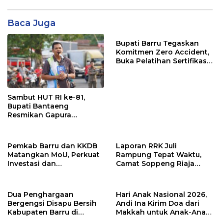
Baca Juga
Bupati Barru Tegaskan
Komitmen Zero Accident,
Buka Pelatihan Sertifikasi
Supervisor K3 Konstruksi
Sambut HUT RI ke-81,
Bupati Bantaeng
Resmikan Gapura
Kampung Bissampole
Pemkab Barru dan KKDB
Laporan RRK Juli
Matangkan MoU, Perkuat
Rampung Tepat Waktu,
Investasi dan
Camat Soppeng Riaja
Pembangunan Daerah
Apresiasi Sinergi Desa
dan Kelurahan
Dua Penghargaan
Hari Anak Nasional 2026,
Bergengsi Disapu Bersih
Andi Ina Kirim Doa dari
Kabupaten Barru di
Makkah untuk Anak-Anak