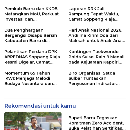
Kampung Bissampole
Supervisor K3 Konstruksi
Pemkab Barru dan KKDB
Laporan RRK Juli
Matangkan MoU, Perkuat
Rampung Tepat Waktu,
Investasi dan
Camat Soppeng Riaja
Pembangunan Daerah
Apresiasi Sinergi Desa
dan Kelurahan
Dua Penghargaan
Hari Anak Nasional 2026,
Bergengsi Disapu Bersih
Andi Ina Kirim Doa dari
Kabupaten Barru di
Makkah untuk Anak-Anak
Harganas Sulsel
Barru
Pelantikan Perdana DPK
Kontingen Taekwondo
ABPEDNAS Soppeng Riaja
Polda Sulsel Raih 9 Medali
Resmi Digelar, Camat
pada Kejuaraan Kapolri
Tekankan Sinergi
Cup Banten 2026
Wujudkan Desa Maju
Momentum 65 Tahun
Biro Organisasi Setda
IKWI: Menjaga Melodi
Sulbar Tuntaskan
Budaya Nusantara dan
Penyusunan Indikator
Merawat Solidaritas Insan
Kinerja Perangkat Daerah
Pers
Rekomendasi untuk kamu
Bupati Barru Tegaskan
Komitmen Zero Accident,
Buka Pelatihan Sertifikasi