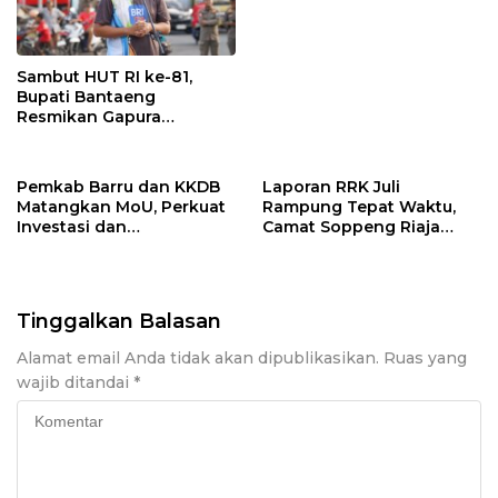
Supervisor K3 Konstruksi
Sambut HUT RI ke-81,
Bupati Bantaeng
Resmikan Gapura
Kampung Bissampole
Pemkab Barru dan KKDB
Laporan RRK Juli
Matangkan MoU, Perkuat
Rampung Tepat Waktu,
Investasi dan
Camat Soppeng Riaja
Pembangunan Daerah
Apresiasi Sinergi Desa
dan Kelurahan
Tinggalkan Balasan
Alamat email Anda tidak akan dipublikasikan.
Ruas yang
wajib ditandai
*