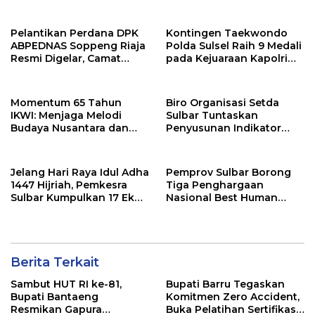
Harganas Sulsel
Barru
Pelantikan Perdana DPK
Kontingen Taekwondo
ABPEDNAS Soppeng Riaja
Polda Sulsel Raih 9 Medali
Resmi Digelar, Camat
pada Kejuaraan Kapolri
Tekankan Sinergi
Cup Banten 2026
Wujudkan Desa Maju
Momentum 65 Tahun
Biro Organisasi Setda
IKWI: Menjaga Melodi
Sulbar Tuntaskan
Budaya Nusantara dan
Penyusunan Indikator
Merawat Solidaritas Insan
Kinerja Perangkat Daerah
Pers
Jelang Hari Raya Idul Adha
Pemprov Sulbar Borong
1447 Hijriah, Pemkesra
Tiga Penghargaan
Sulbar Kumpulkan 17 Ekor
Nasional Best Human
Sapi
Capital Awards 2026
Berita Terkait
Sambut HUT RI ke-81,
Bupati Barru Tegaskan
Bupati Bantaeng
Komitmen Zero Accident,
Resmikan Gapura
Buka Pelatihan Sertifikasi