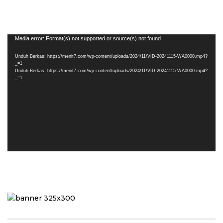
Pemutar
Media error: Format(s) not supported or source(s) not found
Video
Unduh Berkas: https://menit7.com/wp-content/uploads/2024/11/VID-20241115-WA0000.mp4?
_=1
Unduh Berkas: https://menit7.com/wp-content/uploads/2024/11/VID-20241115-WA0000.mp4?
_=1