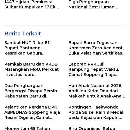
1447 Hijriah, Pemkesra
Tiga Penghargaan
Sulbar Kumpulkan 17 Ekor
Nasional Best Human
Sapi
Capital Awards 2026
Berita Terkait
Sambut HUT RI ke-81,
Bupati Barru Tegaskan
Bupati Bantaeng
Komitmen Zero Accident,
Resmikan Gapura
Buka Pelatihan Sertifikasi
Kampung Bissampole
Supervisor K3 Konstruksi
Pemkab Barru dan KKDB
Laporan RRK Juli
Matangkan MoU, Perkuat
Rampung Tepat Waktu,
Investasi dan
Camat Soppeng Riaja
Pembangunan Daerah
Apresiasi Sinergi Desa
dan Kelurahan
Dua Penghargaan
Hari Anak Nasional 2026,
Bergengsi Disapu Bersih
Andi Ina Kirim Doa dari
Kabupaten Barru di
Makkah untuk Anak-Anak
Harganas Sulsel
Barru
Pelantikan Perdana DPK
Kontingen Taekwondo
ABPEDNAS Soppeng Riaja
Polda Sulsel Raih 9 Medali
Resmi Digelar, Camat
pada Kejuaraan Kapolri
Tekankan Sinergi
Cup Banten 2026
Wujudkan Desa Maju
Momentum 65 Tahun
Biro Organisasi Setda