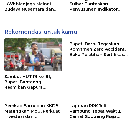
IKWI: Menjaga Melodi
Sulbar Tuntaskan
Budaya Nusantara dan
Penyusunan Indikator
Merawat Solidaritas Insan
Kinerja Perangkat Daerah
Pers
Rekomendasi untuk kamu
Bupati Barru Tegaskan
Komitmen Zero Accident,
Buka Pelatihan Sertifikasi
Supervisor K3 Konstruksi
Sambut HUT RI ke-81,
Bupati Bantaeng
Resmikan Gapura
Kampung Bissampole
Pemkab Barru dan KKDB
Laporan RRK Juli
Matangkan MoU, Perkuat
Rampung Tepat Waktu,
Investasi dan
Camat Soppeng Riaja
Pembangunan Daerah
Apresiasi Sinergi Desa
dan Kelurahan