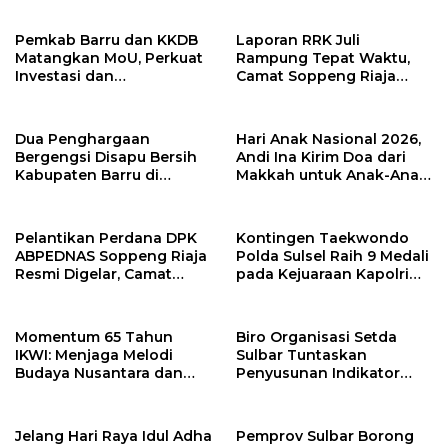
Pemkab Barru dan KKDB
Laporan RRK Juli
Matangkan MoU, Perkuat
Rampung Tepat Waktu,
Investasi dan
Camat Soppeng Riaja
Pembangunan Daerah
Apresiasi Sinergi Desa
dan Kelurahan
Dua Penghargaan
Hari Anak Nasional 2026,
Bergengsi Disapu Bersih
Andi Ina Kirim Doa dari
Kabupaten Barru di
Makkah untuk Anak-Anak
Harganas Sulsel
Barru
Pelantikan Perdana DPK
Kontingen Taekwondo
ABPEDNAS Soppeng Riaja
Polda Sulsel Raih 9 Medali
Resmi Digelar, Camat
pada Kejuaraan Kapolri
Tekankan Sinergi
Cup Banten 2026
Wujudkan Desa Maju
Momentum 65 Tahun
Biro Organisasi Setda
IKWI: Menjaga Melodi
Sulbar Tuntaskan
Budaya Nusantara dan
Penyusunan Indikator
Merawat Solidaritas Insan
Kinerja Perangkat Daerah
Pers
Jelang Hari Raya Idul Adha
Pemprov Sulbar Borong