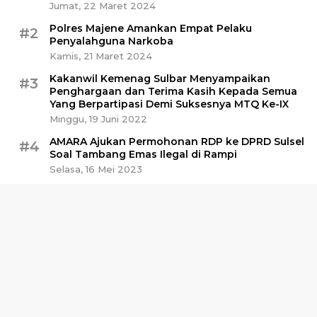
Jumat, 22 Maret 2024
Polres Majene Amankan Empat Pelaku
#2
Penyalahguna Narkoba
Kamis, 21 Maret 2024
Kakanwil Kemenag Sulbar Menyampaikan
#3
Penghargaan dan Terima Kasih Kepada Semua
Yang Berpartipasi Demi Suksesnya MTQ Ke-IX
Minggu, 19 Juni 2022
AMARA Ajukan Permohonan RDP ke DPRD Sulsel
#4
Soal Tambang Emas Ilegal di Rampi
Selasa, 16 Mei 2023
Polisi Amankan Sabu 30 Kg di Pelabuhan
#5
Awerange Barru
Minggu, 28 April 2024
Kalaksa BPBD Sulbar: Dana Stimulan Gempa
#6
Belum Ada yang Turun
Selasa, 8 Oktober 2024