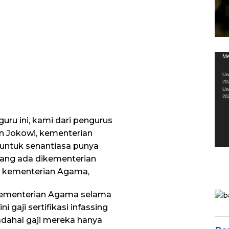
Pem
Me
Vid
Un
20
Un
20
guru ini, kami dari pengurus
n Jokowi, kementerian
untuk senantiasa punya
yang ada dikementerian
 kementerian Agama,
kementerian Agama selama
gaji sertifikasi infassing
Padahal gaji mereka hanya