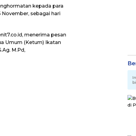
enghormatan kepada para
 November, sebagai hari
Menit7.co.id, menerima pesan
etua Umum (Ketum) Ikatan
S.Ag. M.Pd,
Be
I
b