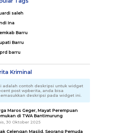
pular Tags
uardi saleh
ndi Ina
emkab Barru
upati Barru
prd barru
ita Kriminal
ni adalah contoh deskripsi untuk widget
ecent post wpberita, anda bisa
emasukkan deskripsi pada widget ini.
ga Maros Geger, Mayat Perempuan
emukan di TWA Bantimurung
is, 30 Oktober 2025
ak Celengan Masjid, Seorang Pemuda