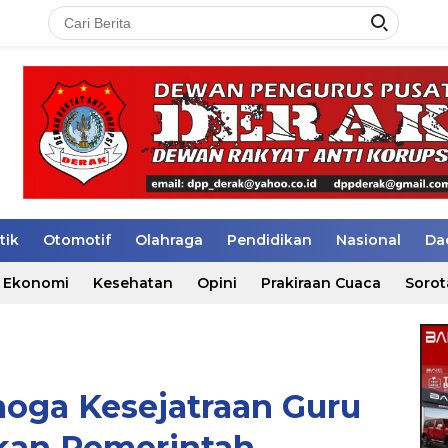
tik
Otomotif
Olahraga
Pendidikan
Nasional
Da
Ekonomi
Kesehatan
Opini
Prakiraan Cuaca
Sorot
oga Kesejatraan Guru
kan Pemerintah