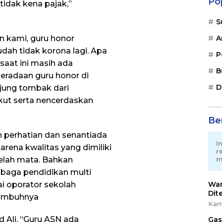
Po
 tidak kena pajak,”
S
 kami, guru honor
A
udah tidak korona lagi. Apa
P
aat ini masih ada
B
eradaan guru honor di
D
jung tombak dari
ikut serta nencerdaskan
Ber
 perhatian dan senantiada
I
rena kwalitas yang dimiliki
r
elah mata. Bahkan
m
baga pendidikan multi
i oporator sekolah
War
Dit
 imbuhnya
Kam
 Ali, “Guru ASN ada
Gas