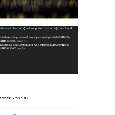
utar
dia error: Format(s) not supported or source(s) not found
eo
duh Berkas: https://menit7.com/wp-content/uploads/2024/11/VID-
241115-WA0000.mp4?_=1
duh Berkas: https://menit7.com/wp-content/uploads/2024/11/VID-
241115-WA0000.mp4?_=1