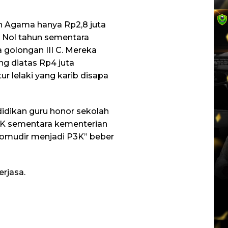
an Agama hanya Rp2,8 juta
 Nol tahun sementara
golongan III C. Mereka
ng diatas Rp4 juta
r lelaki yang karib disapa
idikan guru honor sekolah
3K sementara kementerian
komudir menjadi P3K” beber
rjasa.