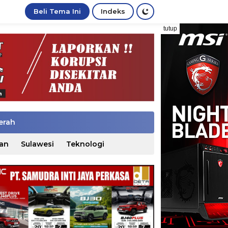
Beli Tema Ini
Indeks
tutup
erah
an
Sulawesi
Teknologi