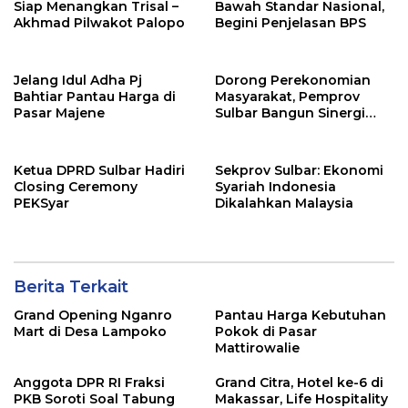
Siap Menangkan Trisal –
Bawah Standar Nasional,
Akhmad Pilwakot Palopo
Begini Penjelasan BPS
Jelang Idul Adha Pj
Dorong Perekonomian
Bahtiar Pantau Harga di
Masyarakat, Pemprov
Pasar Majene
Sulbar Bangun Sinergi
dengan Perbankan
Ketua DPRD Sulbar Hadiri
Sekprov Sulbar: Ekonomi
Closing Ceremony
Syariah Indonesia
PEKSyar
Dikalahkan Malaysia
Berita Terkait
Grand Opening Nganro
Pantau Harga Kebutuhan
Mart di Desa Lampoko
Pokok di Pasar
Mattirowalie
Anggota DPR RI Fraksi
Grand Citra, Hotel ke-6 di
PKB Soroti Soal Tabung
Makassar, Life Hospitality