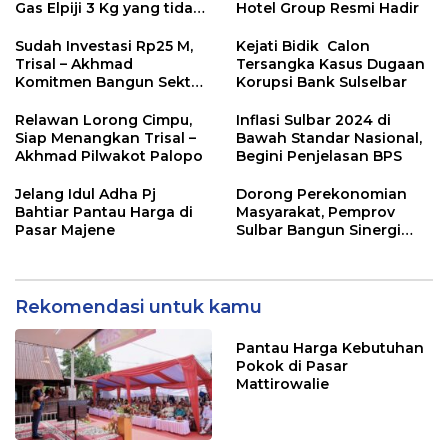
Gas Elpiji 3 Kg yang tidak
Hotel Group Resmi Hadir
lagi Dijual di Pengecer:
Lahadalia tidak Moncer
Sudah Investasi Rp25 M,
Kejati Bidik Calon
Trisal – Akhmad
Tersangka Kasus Dugaan
Komitmen Bangun Sektor
Korupsi Bank Sulselbar
Ekonomi Kota Palopo
Relawan Lorong Cimpu,
Inflasi Sulbar 2024 di
Siap Menangkan Trisal –
Bawah Standar Nasional,
Akhmad Pilwakot Palopo
Begini Penjelasan BPS
Jelang Idul Adha Pj
Dorong Perekonomian
Bahtiar Pantau Harga di
Masyarakat, Pemprov
Pasar Majene
Sulbar Bangun Sinergi
dengan Perbankan
Rekomendasi untuk kamu
Pantau Harga Kebutuhan
Pokok di Pasar
Mattirowalie