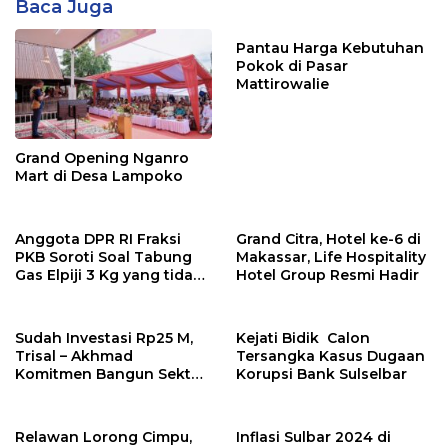
Baca Juga
Pantau Harga Kebutuhan
Pokok di Pasar
Mattirowalie
Grand Opening Nganro
Mart di Desa Lampoko
Anggota DPR RI Fraksi
Grand Citra, Hotel ke-6 di
PKB Soroti Soal Tabung
Makassar, Life Hospitality
Gas Elpiji 3 Kg yang tidak
Hotel Group Resmi Hadir
lagi Dijual di Pengecer:
Lahadalia tidak Moncer
Sudah Investasi Rp25 M,
Kejati Bidik Calon
Trisal – Akhmad
Tersangka Kasus Dugaan
Komitmen Bangun Sektor
Korupsi Bank Sulselbar
Ekonomi Kota Palopo
Relawan Lorong Cimpu,
Inflasi Sulbar 2024 di