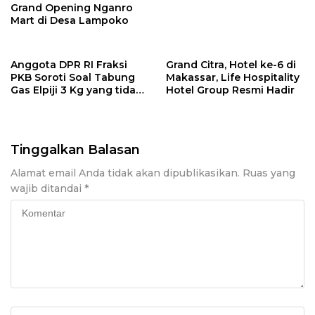
Grand Opening Nganro
Mart di Desa Lampoko
Anggota DPR RI Fraksi
Grand Citra, Hotel ke-6 di
PKB Soroti Soal Tabung
Makassar, Life Hospitality
Gas Elpiji 3 Kg yang tidak
Hotel Group Resmi Hadir
lagi Dijual di Pengecer:
Lahadalia tidak Moncer
Tinggalkan Balasan
Alamat email Anda tidak akan dipublikasikan.
Ruas yang
wajib ditandai
*