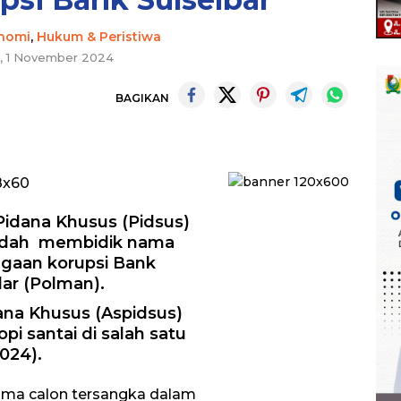
nomi
,
Hukum & Peristiwa
, 1 November 2024
BAGIKAN
Pidana Khusus (Pidsus)
 sudah membidik nama
ugaan korupsi Bank
ar (Polman).
ana Khusus (Aspidsus)
pi santai di salah satu
024).
ama calon tersangka dalam