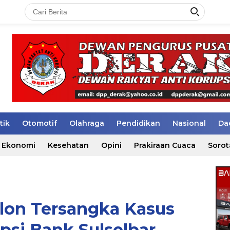
tik
Otomotif
Olahraga
Pendidikan
Nasional
Da
Ekonomi
Kesehatan
Opini
Prakiraan Cuaca
Sorot
alon Tersangka Kasus
si Bank Sulselbar