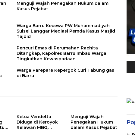
wan
Menguji Wajah Penegakan Hukum dalam
Kasus Pejabat
Warga Barru Kecewa PW Muhammadiyah
Sulsel Langgar Mediasi Pemda Kasus Masjid
Tajdid
Pencuri Emas di Perumahan Rachita
i
Ditangkap, Kapolres Barru Imbau Warga
Tingkatkan Kewaspadaan
Warga Parepare Kepergok Curi Tabung gas
a
di Barru
Ketua Vendetta
Menguji Wajah
Po
g
Diduga di Keroyok
Penegakan Hukum
tur
Relawan MBG,
dalam Kasus Pejabat
ira
Andika Desak Polisi
S