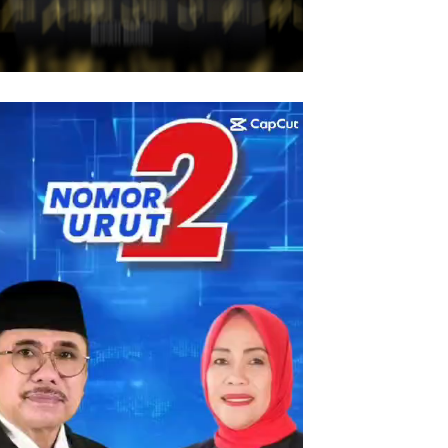
utar
eo