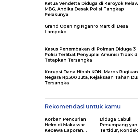
Ketua Vendetta Diduga di Keroyok Rela
MBG, Andika Desak Polisi Tangkap
Pelakunya
Grand Opening Nganro Mart di Desa
Lampoko
Kasus Penembakan di Polman Diduga 3
Polisi Terlibat Penyuplai Amunisi Tidak d
Tetapkan Tersangka
Korupsi Dana Hibah KONI Maros Rugikan
Negara Rp500 Juta, Kejaksaan Tahan Du
Tersangka
Rekomendasi untuk kamu
Korban Pencurian
Diduga Cabuli
Helm di Makassar
Penumpang yan
Kecewa Laporan
Tertidur, Kondek
Mandek di Polsek
Bus Bintang Zah