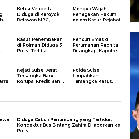
Ketua Vendetta
Menguji Wajah
g
Diduga di Keroyok
Penegakan Hukum
tur
Relawan MBG,
dalam Kasus Pejabat
ira
Andika Desak Polisi
lisi
Tangkap Pelakunya
Pem
Kasus Penembakan
Pencuri Emas di
Vid
di Polman Diduga 3
Perumahan Rachita
Polisi Terlibat
Ditangkap, Kapolres
Penyuplai Amunisi
Barru Imbau Warga
Tidak di Tetapkan
Tingkatkan
jdid
Tersangka
Kewaspadaan
Kejati Sulsel Jerat
Polda Sulsel
Tersangka Baru
Limpahkan
arru
Korupsi Kredit Bank
Tersangka Kasus
Bulukumba
Dugaan Korupsi
Kredit Konstruksi
Bank Sulselbar
Cabang Sengkang
cewa
Diduga Cabuli Penumpang yang Tertidur,
g
Kondektur Bus Bintang Zahira Dilaporkan ke
Polisi