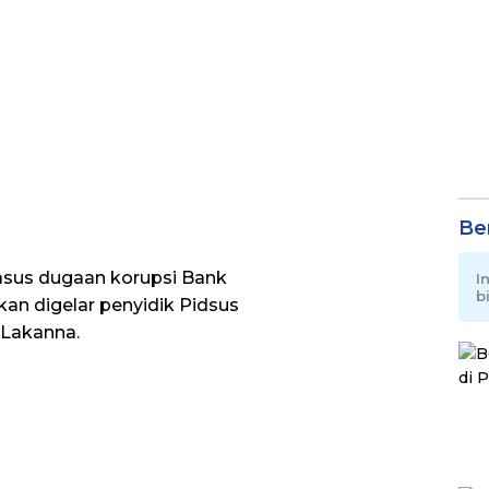
Be
asus dugaan korupsi Bank
I
b
an digelar penyidik Pidsus
s Lakanna.