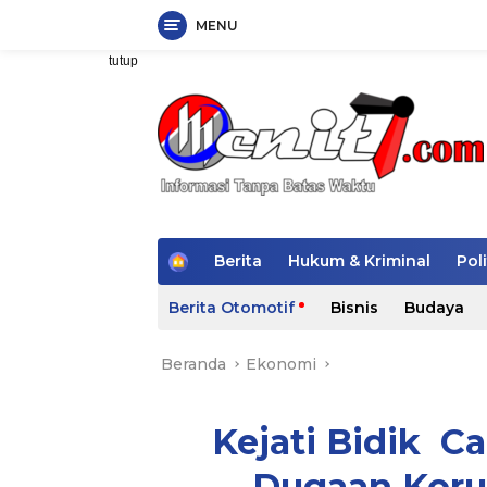
MENU
Langsung
tutup
ke
konten
H
Berita
Hukum & Kriminal
Poli
o
m
Berita Otomotif
Bisnis
Budaya
e
Beranda
Ekonomi
Kejati Bidik C
Dugaan Korup