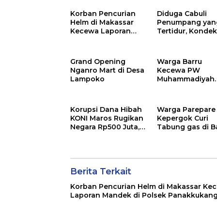
Korban Pencurian
Diduga Cabuli
Helm di Makassar
Penumpang yan
Kecewa Laporan
Tertidur, Kondek
Mandek di Polsek
Bus Bintang Zah
Panakkukang
Dilaporkan ke Po
Grand Opening
Warga Barru
Nganro Mart di Desa
Kecewa PW
Lampoko
Muhammadiyah
Sulsel Langgar
Mediasi Pemda
Kasus Masjid Ta
Korupsi Dana Hibah
Warga Parepare
KONI Maros Rugikan
Kepergok Curi
Negara Rp500 Juta,
Tabung gas di B
Kejaksaan Tahan
Dua Tersangka
Berita Terkait
Korban Pencurian Helm di Makassar Ke
Laporan Mandek di Polsek Panakkukan