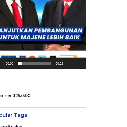
00:00
00:22
pular Tags
uardi saleh