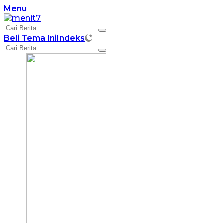
Langsung
Menu
ke
konten
Beli Tema Ini
Indeks