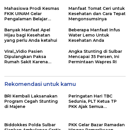
Mahasiswa Prodi Kesmas
Manfaat Tomat Ceri untuk
FKIK UINAM Gelar
Kesehatan dan Cara Tepat
Pengalaman Belajar
Mengonsumsinya
Lapangan di Desa
Kanreapia Gowa
Banyak Manfaat Apel
Beberapa Manfaat Infus
Hijau bagi Kesehatan
Water Lemo Untuk
yang perlu Anda ketahui
Kesehatan Anda
Viral,,,Vidio Pasien
Angka Stunting di Sulbar
Dipulangkan Paksa
Mencapai 35 Persen, Ini
Rumah Sakit Karena
Permintaan Wapres RI
Menggunakan BPJS
Rekomendasi untuk kamu
BRI Kembali Laksanakan
Peringatan Hari TBC
Program Cegah Stunting
Sedunia, PLT Ketua TP
di Majene
PKK Ajak Semua
Stakeholder Ikut Serta
Menurunkan Kasus TBC
Biddokkes Polda Sulbar
PKK Gelar Bazar Ramadan