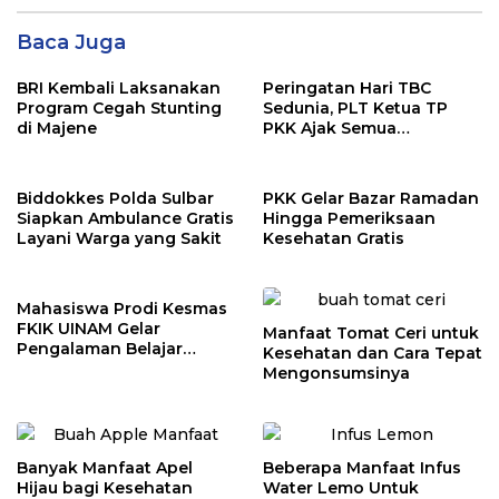
Baca Juga
BRI Kembali Laksanakan
Peringatan Hari TBC
Program Cegah Stunting
Sedunia, PLT Ketua TP
di Majene
PKK Ajak Semua
Stakeholder Ikut Serta
Menurunkan Kasus TBC
Biddokkes Polda Sulbar
PKK Gelar Bazar Ramadan
Siapkan Ambulance Gratis
Hingga Pemeriksaan
Layani Warga yang Sakit
Kesehatan Gratis
Mahasiswa Prodi Kesmas
FKIK UINAM Gelar
Manfaat Tomat Ceri untuk
Pengalaman Belajar
Kesehatan dan Cara Tepat
Lapangan di Desa
Mengonsumsinya
Kanreapia Gowa
Banyak Manfaat Apel
Beberapa Manfaat Infus
Hijau bagi Kesehatan
Water Lemo Untuk