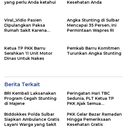
yang perlu Anda ketahui
Kesehatan Anda
Viral,,,Vidio Pasien
Angka Stunting di Sulbar
Dipulangkan Paksa
Mencapai 35 Persen, Ini
Rumah Sakit Karena
Permintaan Wapres RI
Menggunakan BPJS
Ketua TP PKK Barru
Pemkab Barru Komitmen
Serahkan 11 Unit Motor
Turunkan Angka Stunting
Dinas Untuk Nakes
Berita Terkait
BRI Kembali Laksanakan
Peringatan Hari TBC
Program Cegah Stunting
Sedunia, PLT Ketua TP
di Majene
PKK Ajak Semua
Stakeholder Ikut Serta
Menurunkan Kasus TBC
Biddokkes Polda Sulbar
PKK Gelar Bazar Ramadan
Siapkan Ambulance Gratis
Hingga Pemeriksaan
Layani Warga yang Sakit
Kesehatan Gratis