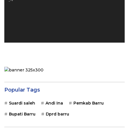
_=1
Popular Tags
Suardi saleh
Andi Ina
Pemkab Barru
Bupati Barru
Dprd barru