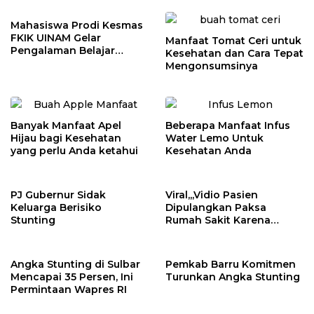
Mahasiswa Prodi Kesmas
FKIK UINAM Gelar
Manfaat Tomat Ceri untuk
Pengalaman Belajar
Kesehatan dan Cara Tepat
Lapangan di Desa
Mengonsumsinya
Kanreapia Gowa
Banyak Manfaat Apel
Beberapa Manfaat Infus
Hijau bagi Kesehatan
Water Lemo Untuk
yang perlu Anda ketahui
Kesehatan Anda
PJ Gubernur Sidak
Viral,,,Vidio Pasien
Keluarga Berisiko
Dipulangkan Paksa
Stunting
Rumah Sakit Karena
Menggunakan BPJS
Angka Stunting di Sulbar
Pemkab Barru Komitmen
Mencapai 35 Persen, Ini
Turunkan Angka Stunting
Permintaan Wapres RI