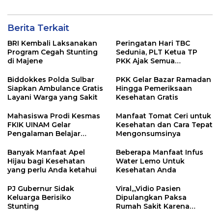
Berita Terkait
BRI Kembali Laksanakan
Peringatan Hari TBC
Program Cegah Stunting
Sedunia, PLT Ketua TP
di Majene
PKK Ajak Semua
Stakeholder Ikut Serta
Menurunkan Kasus TBC
Biddokkes Polda Sulbar
PKK Gelar Bazar Ramadan
Siapkan Ambulance Gratis
Hingga Pemeriksaan
Layani Warga yang Sakit
Kesehatan Gratis
Mahasiswa Prodi Kesmas
Manfaat Tomat Ceri untuk
FKIK UINAM Gelar
Kesehatan dan Cara Tepat
Pengalaman Belajar
Mengonsumsinya
Lapangan di Desa
Kanreapia Gowa
Banyak Manfaat Apel
Beberapa Manfaat Infus
Hijau bagi Kesehatan
Water Lemo Untuk
yang perlu Anda ketahui
Kesehatan Anda
PJ Gubernur Sidak
Viral,,,Vidio Pasien
Keluarga Berisiko
Dipulangkan Paksa
Stunting
Rumah Sakit Karena
Menggunakan BPJS