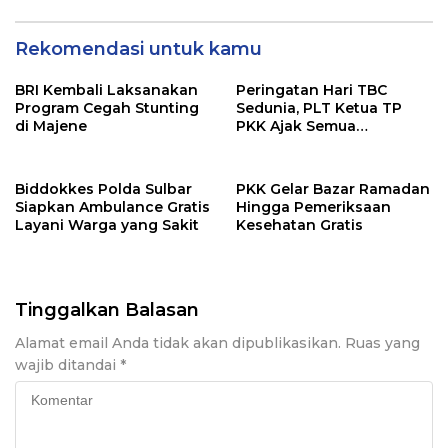
Rekomendasi untuk kamu
BRI Kembali Laksanakan
Peringatan Hari TBC
Program Cegah Stunting
Sedunia, PLT Ketua TP
di Majene
PKK Ajak Semua
Stakeholder Ikut Serta
Menurunkan Kasus TBC
Biddokkes Polda Sulbar
PKK Gelar Bazar Ramadan
Siapkan Ambulance Gratis
Hingga Pemeriksaan
Layani Warga yang Sakit
Kesehatan Gratis
Tinggalkan Balasan
Alamat email Anda tidak akan dipublikasikan.
Ruas yang
wajib ditandai
*