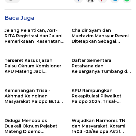
Baca Juga
Jelang Pelantikan, AST-
Chaidir Syam dan
RITA Registrasi dan Jalani
Muetazim Mansyur Resmi
Pemeriksaan Kesehatan
Ditetapkan Sebagai
di Kemendagri
Bupati dan Wakil Bupati
Maros Terpilih Oleh KPU
Terseret Kasus Ijazah
Daftar Sementara
Palsu Oknum Komisioner
Petahana dan
KPU Mateng Jadi
Keluarganya Tumbang di
Tersangka
Pilkada Sulsel 2024
Kemenangan Trisal-
KPU Rampungkan
Akhmad Keinginan
Rekapitulasi Pilwalkot
Masyarakat Palopo Butuh
Palopo 2024, Trisal-
Perubahan
Akhmad Unggul
Diduga Mencoblos
Wujudkan Harmonis TNI
Duakali Oknum Pejabat
dan Masyarakat, Koramil
Mateng Didemo
1403 -03/Belopa Aktif