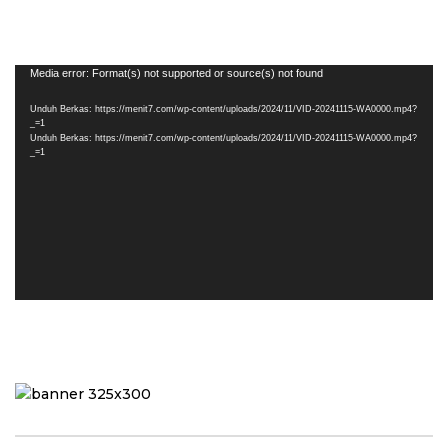
Pemutar
Media error: Format(s) not supported or source(s) not found
Video
Unduh Berkas: https://menit7.com/wp-content/uploads/2024/11/VID-20241115-WA0000.mp4?
_=1
Unduh Berkas: https://menit7.com/wp-content/uploads/2024/11/VID-20241115-WA0000.mp4?
_=1