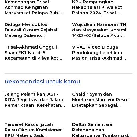
Kemenangan Trisal-
KPU Rampungkan
Akhmad Keinginan
Rekapitulasi Pilwalkot
Masyarakat Palopo Butuh
Palopo 2024, Trisal-
Perubahan
Akhmad Unggul
Diduga Mencoblos
Wujudkan Harmonis TNI
Duakali Oknum Pejabat
dan Masyarakat, Koramil
Mateng Didemo
1403 -03/Belopa Aktif
Warganya
Gelar Gotong Royong
Trisal-Akhmad Ungguli
VIRAL, Video Diduga
Suara FKJ-Nur di 5
Pendukung Lecehkan
Kecamatan di Pilwalkot
Paslon Trisal-Akhmad
Palopo
Sebagai Pemenang
Pilwalkot Palopo
Rekomendasi untuk kamu
Jelang Pelantikan, AST-
Chaidir Syam dan
RITA Registrasi dan Jalani
Muetazim Mansyur Resmi
Pemeriksaan Kesehatan
Ditetapkan Sebagai
di Kemendagri
Bupati dan Wakil Bupati
Maros Terpilih Oleh KPU
Terseret Kasus Ijazah
Daftar Sementara
Palsu Oknum Komisioner
Petahana dan
KPU Mateng Jadi
Keluarganya Tumbang di