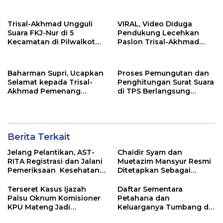
Warganya
Gelar Gotong Royong
Trisal-Akhmad Ungguli
VIRAL, Video Diduga
Suara FKJ-Nur di 5
Pendukung Lecehkan
Kecamatan di Pilwalkot
Paslon Trisal-Akhmad
Palopo
Sebagai Pemenang
Pilwalkot Palopo
Baharman Supri, Ucapkan
Proses Pemungutan dan
Selamat kepada Trisal-
Penghitungan Surat Suara
Akhmad Pemenang
di TPS Berlangsung
Pilwalkot Palopo
Lancar, Kapolres Bone
Apresiasi Semua Pihak
Berita Terkait
Jelang Pelantikan, AST-
Chaidir Syam dan
RITA Registrasi dan Jalani
Muetazim Mansyur Resmi
Pemeriksaan Kesehatan
Ditetapkan Sebagai
di Kemendagri
Bupati dan Wakil Bupati
Maros Terpilih Oleh KPU
Terseret Kasus Ijazah
Daftar Sementara
Palsu Oknum Komisioner
Petahana dan
KPU Mateng Jadi
Keluarganya Tumbang di
Tersangka
Pilkada Sulsel 2024