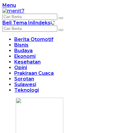
Langsung
Menu
ke
konten
Beli Tema Ini
Indeks
Berita Otomotif
Bisnis
Budaya
Ekonomi
Kesehatan
Opini
Prakiraan Cuaca
Sorotan
Sulawesi
Teknologi