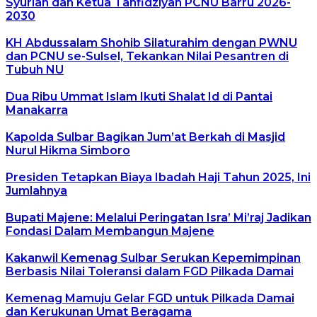
Syuriah dan Ketua Tanfidziyah PCNU Barru 2026-
2030
KH Abdussalam Shohib Silaturahim dengan PWNU
dan PCNU se-Sulsel, Tekankan Nilai Pesantren di
Tubuh NU
Dua Ribu Ummat Islam Ikuti Shalat Id di Pantai
Manakarra
Kapolda Sulbar Bagikan Jum’at Berkah di Masjid
Nurul Hikma Simboro
Presiden Tetapkan Biaya Ibadah Haji Tahun 2025, Ini
Jumlahnya
Bupati Majene: Melalui Peringatan Isra’ Mi’raj Jadikan
Fondasi Dalam Membangun Majene
Kakanwil Kemenag Sulbar Serukan Kepemimpinan
Berbasis Nilai Toleransi dalam FGD Pilkada Damai
Kemenag Mamuju Gelar FGD untuk Pilkada Damai
dan Kerukunan Umat Beragama