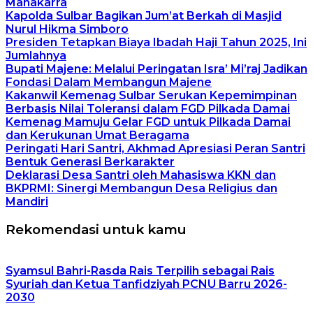
Manakarra
Kapolda Sulbar Bagikan Jum’at Berkah di Masjid
Nurul Hikma Simboro
Presiden Tetapkan Biaya Ibadah Haji Tahun 2025, Ini
Jumlahnya
Bupati Majene: Melalui Peringatan Isra’ Mi’raj Jadikan
Fondasi Dalam Membangun Majene
Kakanwil Kemenag Sulbar Serukan Kepemimpinan
Berbasis Nilai Toleransi dalam FGD Pilkada Damai
Kemenag Mamuju Gelar FGD untuk Pilkada Damai
dan Kerukunan Umat Beragama
Peringati Hari Santri, Akhmad Apresiasi Peran Santri
Bentuk Generasi Berkarakter
Deklarasi Desa Santri oleh Mahasiswa KKN dan
BKPRMI: Sinergi Membangun Desa Religius dan
Mandiri
Rekomendasi untuk kamu
Syamsul Bahri-Rasda Rais Terpilih sebagai Rais
Syuriah dan Ketua Tanfidziyah PCNU Barru 2026-
2030