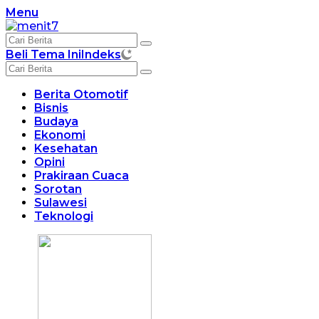
Langsung
Menu
ke
konten
Beli Tema Ini
Indeks
Berita Otomotif
Bisnis
Budaya
Ekonomi
Kesehatan
Opini
Prakiraan Cuaca
Sorotan
Sulawesi
Teknologi