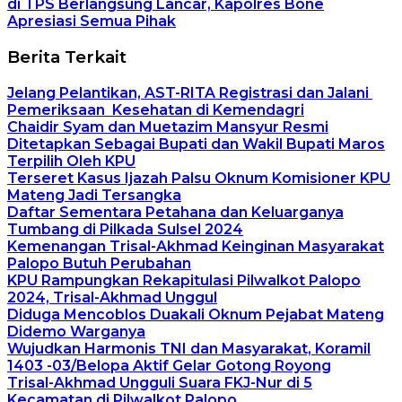
di TPS Berlangsung Lancar, Kapolres Bone
Apresiasi Semua Pihak
Berita Terkait
Jelang Pelantikan, AST-RITA Registrasi dan Jalani
Pemeriksaan Kesehatan di Kemendagri
Chaidir Syam dan Muetazim Mansyur Resmi
Ditetapkan Sebagai Bupati dan Wakil Bupati Maros
Terpilih Oleh KPU
Terseret Kasus Ijazah Palsu Oknum Komisioner KPU
Mateng Jadi Tersangka
Daftar Sementara Petahana dan Keluarganya
Tumbang di Pilkada Sulsel 2024
Kemenangan Trisal-Akhmad Keinginan Masyarakat
Palopo Butuh Perubahan
KPU Rampungkan Rekapitulasi Pilwalkot Palopo
2024, Trisal-Akhmad Unggul
Diduga Mencoblos Duakali Oknum Pejabat Mateng
Didemo Warganya
Wujudkan Harmonis TNI dan Masyarakat, Koramil
1403 -03/Belopa Aktif Gelar Gotong Royong
Trisal-Akhmad Ungguli Suara FKJ-Nur di 5
Kecamatan di Pilwalkot Palopo