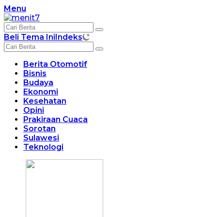
Langsung
Menu
ke
konten
Beli Tema Ini
Indeks
Berita Otomotif
Bisnis
Budaya
Ekonomi
Kesehatan
Opini
Prakiraan Cuaca
Sorotan
Sulawesi
Teknologi