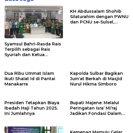
KH Abdussalam Shohib
Silaturahim dengan PWNU
dan PCNU se-Sulsel,
Tekankan Nilai Pesantren
di Tubuh NU
Syamsul Bahri-Rasda Rais
Terpilih sebagai Rais
Syuriah dan Ketua
Tanfidziyah PCNU Barru
2026-2030
Dua Ribu Ummat Islam
Kapolda Sulbar Bagikan
Ikuti Shalat Id di Pantai
Jum’at Berkah di Masjid
Manakarra
Nurul Hikma Simboro
Presiden Tetapkan Biaya
Bupati Majene: Melalui
Ibadah Haji Tahun 2025,
Peringatan Isra’ Mi’raj
Ini Jumlahnya
Jadikan Fondasi Dalam
Membangun Majene
Kemenag Mamuju Gelar