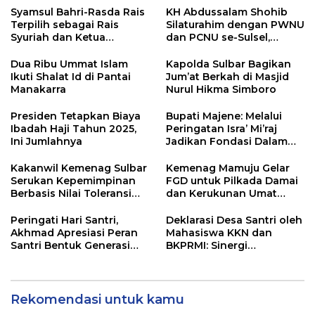
Syamsul Bahri-Rasda Rais
KH Abdussalam Shohib
Terpilih sebagai Rais
Silaturahim dengan PWNU
Syuriah dan Ketua
dan PCNU se-Sulsel,
Tanfidziyah PCNU Barru
Tekankan Nilai Pesantren
2026-2030
di Tubuh NU
Dua Ribu Ummat Islam
Kapolda Sulbar Bagikan
Ikuti Shalat Id di Pantai
Jum’at Berkah di Masjid
Manakarra
Nurul Hikma Simboro
Presiden Tetapkan Biaya
Bupati Majene: Melalui
Ibadah Haji Tahun 2025,
Peringatan Isra’ Mi’raj
Ini Jumlahnya
Jadikan Fondasi Dalam
Membangun Majene
Kakanwil Kemenag Sulbar
Kemenag Mamuju Gelar
Serukan Kepemimpinan
FGD untuk Pilkada Damai
Berbasis Nilai Toleransi
dan Kerukunan Umat
dalam FGD Pilkada Damai
Beragama
Peringati Hari Santri,
Deklarasi Desa Santri oleh
Akhmad Apresiasi Peran
Mahasiswa KKN dan
Santri Bentuk Generasi
BKPRMI: Sinergi
Berkarakter
Membangun Desa Religius
dan Mandiri
Rekomendasi untuk kamu