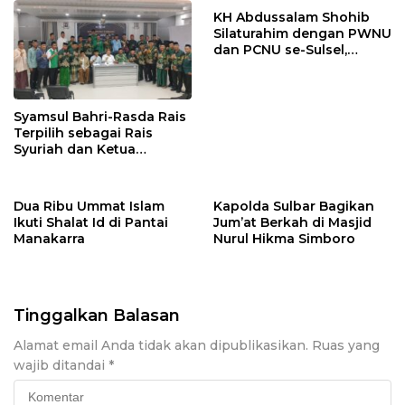
KH Abdussalam Shohib
Silaturahim dengan PWNU
dan PCNU se-Sulsel,
Tekankan Nilai Pesantren
di Tubuh NU
Syamsul Bahri-Rasda Rais
Terpilih sebagai Rais
Syuriah dan Ketua
Tanfidziyah PCNU Barru
2026-2030
Dua Ribu Ummat Islam
Kapolda Sulbar Bagikan
Ikuti Shalat Id di Pantai
Jum’at Berkah di Masjid
Manakarra
Nurul Hikma Simboro
Tinggalkan Balasan
Alamat email Anda tidak akan dipublikasikan.
Ruas yang
wajib ditandai
*