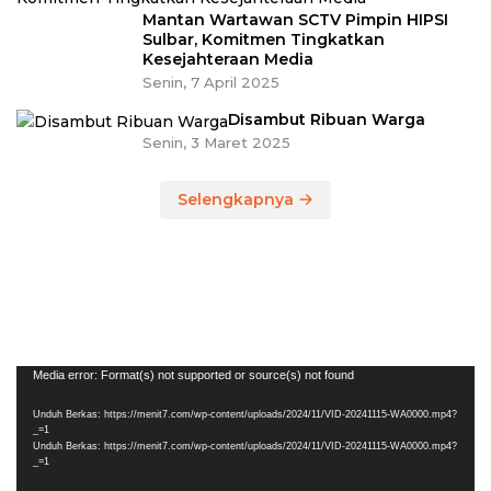
Mantan Wartawan SCTV Pimpin HIPSI
Sulbar, Komitmen Tingkatkan
Kesejahteraan Media
Senin, 7 April 2025
Disambut Ribuan Warga
Senin, 3 Maret 2025
Selengkapnya
Pemutar
Media error: Format(s) not supported or source(s) not found
Video
Unduh Berkas: https://menit7.com/wp-content/uploads/2024/11/VID-20241115-WA0000.mp4?
_=1
Unduh Berkas: https://menit7.com/wp-content/uploads/2024/11/VID-20241115-WA0000.mp4?
_=1