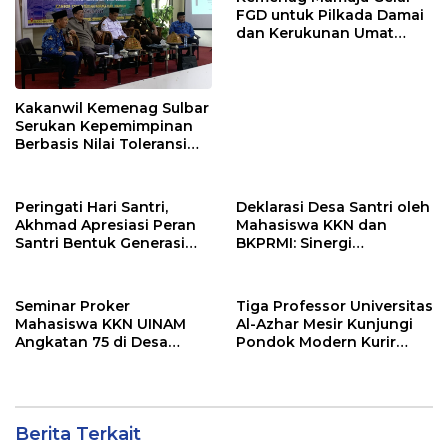
FGD untuk Pilkada Damai
dan Kerukunan Umat
Beragama
Kakanwil Kemenag Sulbar
Serukan Kepemimpinan
Berbasis Nilai Toleransi
dalam FGD Pilkada Damai
Peringati Hari Santri,
Deklarasi Desa Santri oleh
Akhmad Apresiasi Peran
Mahasiswa KKN dan
Santri Bentuk Generasi
BKPRMI: Sinergi
Berkarakter
Membangun Desa Religius
dan Mandiri
Seminar Proker
Tiga Professor Universitas
Mahasiswa KKN UINAM
Al-Azhar Mesir Kunjungi
Angkatan 75 di Desa
Pondok Modern Kurir
Batukaropa, Unggulkan
Langit
Kampung Santri
Berita Terkait