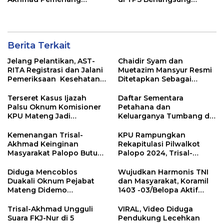
Pilwalkot Palopo
Lancar, Kapolres Bone
Apresiasi Semua Pihak
Berita Terkait
Jelang Pelantikan, AST-
Chaidir Syam dan
RITA Registrasi dan Jalani
Muetazim Mansyur Resmi
Pemeriksaan Kesehatan
Ditetapkan Sebagai
di Kemendagri
Bupati dan Wakil Bupati
Maros Terpilih Oleh KPU
Terseret Kasus Ijazah
Daftar Sementara
Palsu Oknum Komisioner
Petahana dan
KPU Mateng Jadi
Keluarganya Tumbang di
Tersangka
Pilkada Sulsel 2024
Kemenangan Trisal-
KPU Rampungkan
Akhmad Keinginan
Rekapitulasi Pilwalkot
Masyarakat Palopo Butuh
Palopo 2024, Trisal-
Perubahan
Akhmad Unggul
Diduga Mencoblos
Wujudkan Harmonis TNI
Duakali Oknum Pejabat
dan Masyarakat, Koramil
Mateng Didemo
1403 -03/Belopa Aktif
Warganya
Gelar Gotong Royong
Trisal-Akhmad Ungguli
VIRAL, Video Diduga
Suara FKJ-Nur di 5
Pendukung Lecehkan