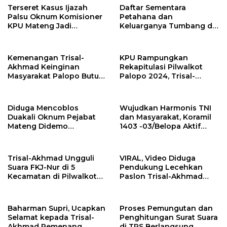
Terseret Kasus Ijazah
Daftar Sementara
Palsu Oknum Komisioner
Petahana dan
KPU Mateng Jadi
Keluarganya Tumbang di
Tersangka
Pilkada Sulsel 2024
Kemenangan Trisal-
KPU Rampungkan
Akhmad Keinginan
Rekapitulasi Pilwalkot
Masyarakat Palopo Butuh
Palopo 2024, Trisal-
Perubahan
Akhmad Unggul
Diduga Mencoblos
Wujudkan Harmonis TNI
Duakali Oknum Pejabat
dan Masyarakat, Koramil
Mateng Didemo
1403 -03/Belopa Aktif
Warganya
Gelar Gotong Royong
Trisal-Akhmad Ungguli
VIRAL, Video Diduga
Suara FKJ-Nur di 5
Pendukung Lecehkan
Kecamatan di Pilwalkot
Paslon Trisal-Akhmad
Palopo
Sebagai Pemenang
Pilwalkot Palopo
Baharman Supri, Ucapkan
Proses Pemungutan dan
Selamat kepada Trisal-
Penghitungan Surat Suara
Akhmad Pemenang
di TPS Berlangsung