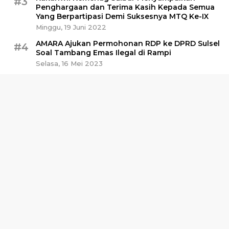
#3
Penghargaan dan Terima Kasih Kepada Semua
Yang Berpartipasi Demi Suksesnya MTQ Ke-IX
Minggu, 19 Juni 2022
AMARA Ajukan Permohonan RDP ke DPRD Sulsel
#4
Soal Tambang Emas Ilegal di Rampi
Selasa, 16 Mei 2023
Polisi Amankan Sabu 30 Kg di Pelabuhan
#5
Awerange Barru
Minggu, 28 April 2024
Kalaksa BPBD Sulbar: Dana Stimulan Gempa
#6
Belum Ada yang Turun
Selasa, 8 Oktober 2024