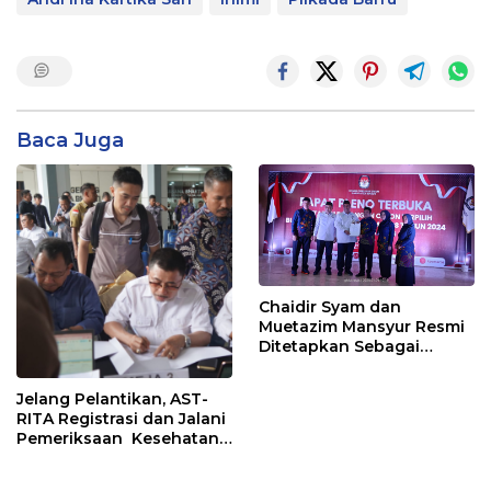
Baca Juga
Chaidir Syam dan
Muetazim Mansyur Resmi
Ditetapkan Sebagai
Bupati dan Wakil Bupati
Maros Terpilih Oleh KPU
Jelang Pelantikan, AST-
RITA Registrasi dan Jalani
Pemeriksaan Kesehatan
di Kemendagri