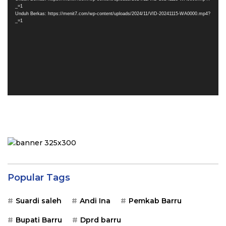
_=1
Unduh Berkas: https://menit7.com/wp-content/uploads/2024/11/VID-20241115-WA0000.mp4?
_=1
Popular Tags
Suardi saleh
Andi Ina
Pemkab Barru
Bupati Barru
Dprd barru