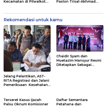
Kecamatan di Pilwalkot
Paslon Trisal-Akhmad
Palopo
Sebagai Pemenang
Pilwalkot Palopo
Rekomendasi untuk kamu
Chaidir Syam dan
Muetazim Mansyur Resmi
Ditetapkan Sebagai
Bupati dan Wakil Bupati
Maros Terpilih Oleh KPU
Jelang Pelantikan, AST-
RITA Registrasi dan Jalani
Pemeriksaan Kesehatan
di Kemendagri
Terseret Kasus Ijazah
Daftar Sementara
Palsu Oknum Komisioner
Petahana dan