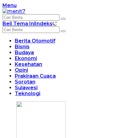
Langsung
Menu
ke
konten
Beli Tema Ini
Indeks
Berita Otomotif
Bisnis
Budaya
Ekonomi
Kesehatan
Opini
Prakiraan Cuaca
Sorotan
Sulawesi
Teknologi