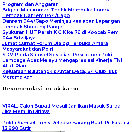
Program dan Anggaran
Brigjen Muhammad Thohir Membuka Lomba
Tembak Danrem 044/Gapo
Danrem 044/Gapo Meninjau kesiapan Lapangan
Tembak Shocting Range
Syukuran HUT Persit K C K ke 78 di Koocab Rem
044 Sriwijaya
Jumat Curhat Forum Dialog Terbuka Antara
Masyarakat dan Polri
SDM Polda Sumsel Sosialiasi Rekrutmen Polri
Lembaga Adat Melayu Mengapresiasi Kinerja TNI
AL di Riau
Kejuaraan Bulutangkis Antar Desa, 64 Club Ikut
Meramaikan
Rekomendasi untuk kamu
VIRAL, Calon Bupati Mesuji Janjikan Masuk Surga
Jika Memilih Dirinya
Polda Sumsel Press Release Barang Bukti Pil Ekstasi
13.990 Butir