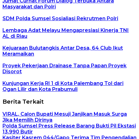
Jumat Curhat Forum Dialog Terbuka Antara
Masyarakat dan Polri
SDM Polda Sumsel Sosialiasi Rekrutmen Polri
Lembaga Adat Melayu Mengapresiasi Kinerja TNI
AL di Riau
Kejuaraan Bulutangkis Antar Desa, 64 Club Ikut
Meramaikan
Proyek Pekerjaan Drainase Tanpa Papan Proyek
Disorot
Kunjungan Kerja RI 1 di Kota Palembang Tol dari
Ogan Lilir dan Kota Prabumuli
Berita Terkait
VIRAL, Calon Bupati Mesuji Janjikan Masuk Surga
Jika Memilih Dirinya
Polda Sumsel Press Release Barang Bukti Pil Ekstasi
13.990 Butir
Kasiter Kasrem 044/Gapo Terima Tim Pengendalian