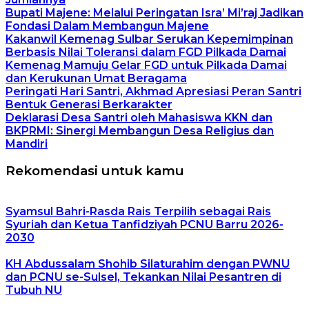
Bupati Majene: Melalui Peringatan Isra’ Mi’raj Jadikan
Fondasi Dalam Membangun Majene
Kakanwil Kemenag Sulbar Serukan Kepemimpinan
Berbasis Nilai Toleransi dalam FGD Pilkada Damai
Kemenag Mamuju Gelar FGD untuk Pilkada Damai
dan Kerukunan Umat Beragama
Peringati Hari Santri, Akhmad Apresiasi Peran Santri
Bentuk Generasi Berkarakter
Deklarasi Desa Santri oleh Mahasiswa KKN dan
BKPRMI: Sinergi Membangun Desa Religius dan
Mandiri
Rekomendasi untuk kamu
Syamsul Bahri-Rasda Rais Terpilih sebagai Rais
Syuriah dan Ketua Tanfidziyah PCNU Barru 2026-
2030
KH Abdussalam Shohib Silaturahim dengan PWNU
dan PCNU se-Sulsel, Tekankan Nilai Pesantren di
Tubuh NU