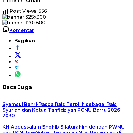
Laporan : Amad
Post Views:
556
Komentar
Bagikan
Baca Juga
Syamsul Bahri-Rasda Rais Terpilih sebagai Rais
Syuriah dan Ketua Tanfidziyah PCNU Barru 2026-
2030
KH Abdussalam Shohib Silaturahim dengan PWNU
dan PCNU se-Sulsel, Tekankan Nilai Pesantren di