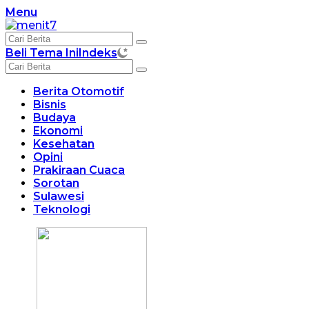
Langsung
Menu
ke
konten
Beli Tema Ini
Indeks
Berita Otomotif
Bisnis
Budaya
Ekonomi
Kesehatan
Opini
Prakiraan Cuaca
Sorotan
Sulawesi
Teknologi