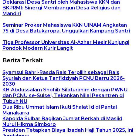
Deklarasi Desa Santri oleh Mahasiswa KKN dan
BKPRMI: Sinergi Membangun Desa Religius dan
Mandiri
Seminar Proker Mahasiswa KKN UINAM Angkatan
75 di Desa Batukaropa, Unggulkan Kampung Santri
Tiga Professor Universitas Al-Azhar Mesir Kunjungi
Pondok Modern Kurir Langit
Berita Terkait
Syamsul Bahri-Rasda Rais Terpilih sebagai Rais
Syuriah dan Ketua Tanfidziyah PCNU Barru 2026-
2030
KH Abdussalam Shohib Silaturahim dengan PWNU
dan PCNU se-Sulsel, Tekankan Nilai Pesantren di
Tubuh NU
Dua Ribu Ummat Islam Ikuti Shalat Id di Pantai
Manakarra
Kapolda Sulbar Bagikan Jum’at Berkah di Masjid
Nurul Hikma Simboro
Presiden Tetapkan Biaya Ibadah Haji Tahun 2025, Ini
Jumlahnya