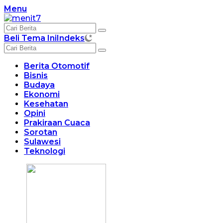
Langsung
Menu
ke
konten
Beli Tema Ini
Indeks
Berita Otomotif
Bisnis
Budaya
Ekonomi
Kesehatan
Opini
Prakiraan Cuaca
Sorotan
Sulawesi
Teknologi