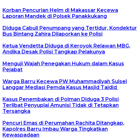
Korban Pencurian Helm di Makassar Kecewa
Laporan Mandek di Polsek Panakkukang
Diduga Cabuli Penumpang yang Tertidur, Kondektur
Bus Bintang Zahira Dilaporkan ke Polisi
Ketua Vendetta Diduga di Keroyok Relawan MBG,
Andika Desak Polisi Tangkap Pelakunya
Menguji Wajah Penegakan Hukum dalam Kasus
Pejabat
Warga Barru Kecewa PW Muhammadiyah Sulsel
Langgar Mediasi Pemda Kasus Masjid Tajdid
Kasus Penembakan di Polman Diduga 3 Polisi
Terlibat Penyuplai Amunisi Tidak di Tetapkan
Tersangka
Pencuri Emas di Perumahan Rachita Ditangkap,
Kapolres Barru Imbau Warga Tingkatkan
Kewaspadaan