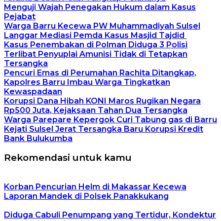
Menguji Wajah Penegakan Hukum dalam Kasus
Pejabat
Warga Barru Kecewa PW Muhammadiyah Sulsel
Langgar Mediasi Pemda Kasus Masjid Tajdid
Kasus Penembakan di Polman Diduga 3 Polisi
Terlibat Penyuplai Amunisi Tidak di Tetapkan
Tersangka
Pencuri Emas di Perumahan Rachita Ditangkap,
Kapolres Barru Imbau Warga Tingkatkan
Kewaspadaan
Korupsi Dana Hibah KONI Maros Rugikan Negara
Rp500 Juta, Kejaksaan Tahan Dua Tersangka
Warga Parepare Kepergok Curi Tabung gas di Barru
Kejati Sulsel Jerat Tersangka Baru Korupsi Kredit
Bank Bulukumba
Rekomendasi untuk kamu
Korban Pencurian Helm di Makassar Kecewa
Laporan Mandek di Polsek Panakkukang
Diduga Cabuli Penumpang yang Tertidur, Kondektur