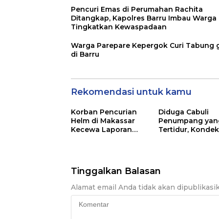
Pencuri Emas di Perumahan Rachita
Ditangkap, Kapolres Barru Imbau Warga
Tingkatkan Kewaspadaan
Warga Parepare Kepergok Curi Tabung 
di Barru
Rekomendasi untuk kamu
Korban Pencurian
Diduga Cabuli
Helm di Makassar
Penumpang yan
Kecewa Laporan
Tertidur, Kondek
Mandek di Polsek
Bus Bintang Zah
Panakkukang
Dilaporkan ke Po
Tinggalkan Balasan
Alamat email Anda tidak akan dipublikasi