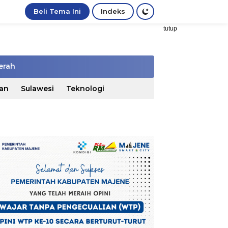
Beli Tema Ini
Indeks
tutup
erah
an
Sulawesi
Teknologi