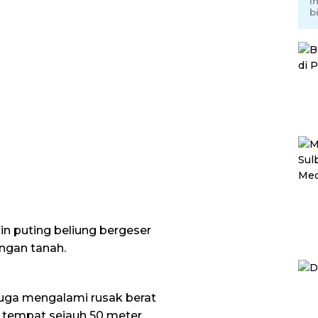
I
b
in puting beliung bergeser
ngan tanah.
 juga mengalami rusak berat
 tempat sejauh 50 meter.