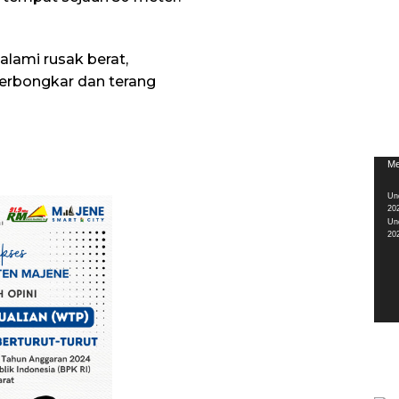
ami rusak berat,
terbongkar dan terang
Pem
Me
Vid
Un
20
Un
20