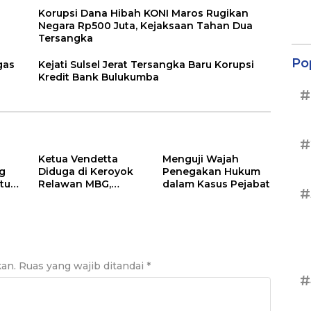
Korupsi Dana Hibah KONI Maros Rugikan
Negara Rp500 Juta, Kejaksaan Tahan Dua
Tersangka
Po
gas
Kejati Sulsel Jerat Tersangka Baru Korupsi
Kredit Bank Bulukumba
#
#
Ketua Vendetta
Menguji Wajah
g
Diduga di Keroyok
Penegakan Hukum
tur
Relawan MBG,
dalam Kasus Pejabat
#
ira
Andika Desak Polisi
lisi
Tangkap Pelakunya
kan.
Ruas yang wajib ditandai
*
#