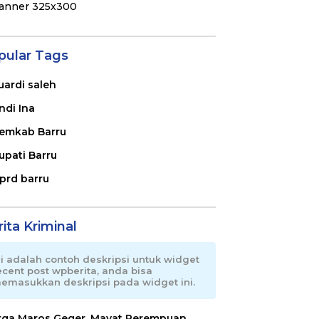
pular Tags
uardi saleh
ndi Ina
emkab Barru
upati Barru
prd barru
ita Kriminal
ni adalah contoh deskripsi untuk widget
ecent post wpberita, anda bisa
emasukkan deskripsi pada widget ini.
ga Maros Geger, Mayat Perempuan