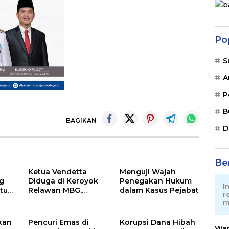
Po
S
A
P
B
BAGIKAN
D
Ber
Ketua Vendetta
Menguji Wajah
g
Diduga di Keroyok
Penegakan Hukum
I
tur
Relawan MBG,
dalam Kasus Pejabat
r
ira
Andika Desak Polisi
m
lisi
Tangkap Pelakunya
kan
Pencuri Emas di
Korupsi Dana Hibah
War