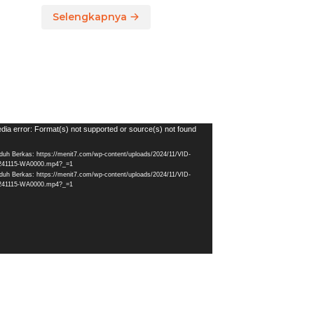
Selengkapnya
utar
dia error: Format(s) not supported or source(s) not found
eo
duh Berkas: https://menit7.com/wp-content/uploads/2024/11/VID-
241115-WA0000.mp4?_=1
duh Berkas: https://menit7.com/wp-content/uploads/2024/11/VID-
241115-WA0000.mp4?_=1