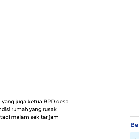
 yang juga ketua BPD desa
ndisi rumah yang rusak
g tadi malam sekitar jam
Be