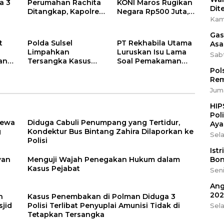
a 3
Perumahan Rachita
KONI Maros Rugikan
Dit
Ditangkap, Kapolres
Negara Rp500 Juta,
Kam
si
Barru Imbau Warga
Kejaksaan Tahan
an
Tingkatkan
Dua Tersangka
Gas
Kewaspadaan
t
Polda Sulsel
PT Rekhabila Utama
Asa
Limpahkan
Luruskan Isu Lama
Sab
Bank
Tersangka Kasus
Soal Pemakaman
Dugaan Korupsi
Longsor di Barru
Pol
Kredit Konstruksi
gegara Tambang
Rem
Bank Sulselbar
Juma
Cabang Sengkang
HIP
Pol
cewa
Diduga Cabuli Penumpang yang Tertidur,
Aya
g
Kondektur Bus Bintang Zahira Dilaporkan ke
Sela
Polisi
Ist
Bon
wan
Menguji Wajah Penegakan Hukum dalam
Kasus Pejabat
Seni
Ang
202
h
Kasus Penembakan di Polman Diduga 3
sjid
Polisi Terlibat Penyuplai Amunisi Tidak di
Sel
Tetapkan Tersangka