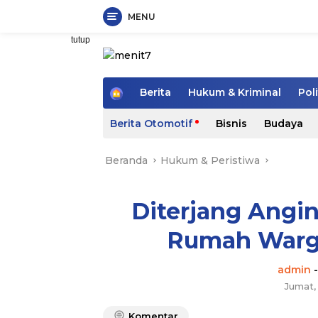
MENU
Langsung
tutup
ke
konten
H
Berita
Hukum & Kriminal
Poli
o
m
Berita Otomotif
Bisnis
Budaya
e
Beranda
Hukum & Peristiwa
Diterjang Angin
Rumah Warg
admin
Jumat
Komentar