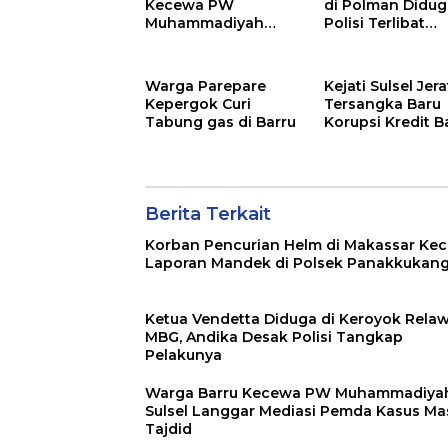
Kecewa PW
di Polman Didug
Muhammadiyah
Polisi Terlibat
Sulsel Langgar
Penyuplai Amuni
Mediasi Pemda
Tidak di Tetapk
Kasus Masjid Tajdid
Tersangka
Warga Parepare
Kejati Sulsel Jera
Kepergok Curi
Tersangka Baru
Tabung gas di Barru
Korupsi Kredit 
Bulukumba
Berita Terkait
Korban Pencurian Helm di Makassar Ke
Laporan Mandek di Polsek Panakkukan
Ketua Vendetta Diduga di Keroyok Rela
MBG, Andika Desak Polisi Tangkap
Pelakunya
Warga Barru Kecewa PW Muhammadiya
Sulsel Langgar Mediasi Pemda Kasus Ma
Tajdid