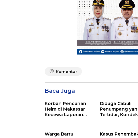
Komentar
Baca Juga
Korban Pencurian
Diduga Cabuli
Helm di Makassar
Penumpang yan
Kecewa Laporan
Tertidur, Kondek
Mandek di Polsek
Bus Bintang Zah
Panakkukang
Dilaporkan ke Po
Warga Barru
Kasus Penemba