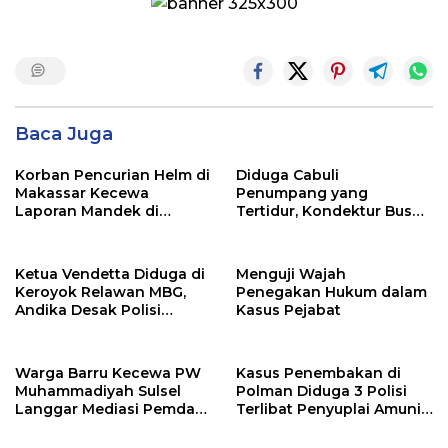
Baca Juga
Korban Pencurian Helm di
Diduga Cabuli
Makassar Kecewa
Penumpang yang
Laporan Mandek di
Tertidur, Kondektur Bus
Polsek Panakkukang
Bintang Zahira Dilaporkan
ke Polisi
Ketua Vendetta Diduga di
Menguji Wajah
Keroyok Relawan MBG,
Penegakan Hukum dalam
Andika Desak Polisi
Kasus Pejabat
Tangkap Pelakunya
Warga Barru Kecewa PW
Kasus Penembakan di
Muhammadiyah Sulsel
Polman Diduga 3 Polisi
Langgar Mediasi Pemda
Terlibat Penyuplai Amunisi
Kasus Masjid Tajdid
Tidak di Tetapkan
Tersangka