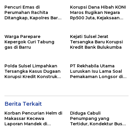
Pencuri Emas di
Korupsi Dana Hibah KONI
Perumahan Rachita
Maros Rugikan Negara
Ditangkap, Kapolres Barru
Rp500 Juta, Kejaksaan
Imbau Warga Tingkatkan
Tahan Dua Tersangka
Kewaspadaan
Warga Parepare
Kejati Sulsel Jerat
Kepergok Curi Tabung
Tersangka Baru Korupsi
gas di Barru
Kredit Bank Bulukumba
Polda Sulsel Limpahkan
PT Rekhabila Utama
Tersangka Kasus Dugaan
Luruskan Isu Lama Soal
Korupsi Kredit Konstruksi
Pemakaman Longsor di
Bank Sulselbar Cabang
Barru gegara Tambang
Sengkang
Berita Terkait
Korban Pencurian Helm di
Diduga Cabuli
Makassar Kecewa
Penumpang yang
Laporan Mandek di
Tertidur, Kondektur Bus
Polsek Panakkukang
Bintang Zahira Dilaporkan