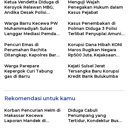
ke Polisi
Ketua Vendetta Diduga di
Menguji Wajah
Keroyok Relawan MBG,
Penegakan Hukum dalam
Andika Desak Polisi
Kasus Pejabat
Tangkap Pelakunya
Warga Barru Kecewa PW
Kasus Penembakan di
Muhammadiyah Sulsel
Polman Diduga 3 Polisi
Langgar Mediasi Pemda
Terlibat Penyuplai Amunisi
Kasus Masjid Tajdid
Tidak di Tetapkan
Tersangka
Pencuri Emas di
Korupsi Dana Hibah KONI
Perumahan Rachita
Maros Rugikan Negara
Ditangkap, Kapolres Barru
Rp500 Juta, Kejaksaan
Imbau Warga Tingkatkan
Tahan Dua Tersangka
Kewaspadaan
Warga Parepare
Kejati Sulsel Jerat
Kepergok Curi Tabung
Tersangka Baru Korupsi
gas di Barru
Kredit Bank Bulukumba
Rekomendasi untuk kamu
Korban Pencurian Helm di
Diduga Cabuli
Makassar Kecewa
Penumpang yang
Laporan Mandek di
Tertidur, Kondektur Bus
Polsek Panakkukang
Bintang Zahira Dilaporkan