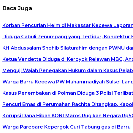
Baca Juga
Korban Pencurian Helm di Makassar Kecewa Lapora
Diduga Cabuli Penumpang yang Tertidur, Kondektur Bu
KH Abdussalam Shohib Silaturahim dengan PWNU dan 
Ketua Vendetta Diduga di Keroyok Relawan MBG, And
Menguji Wajah Penegakan Hukum dalam Kasus Pejab
Warga Barru Kecewa PW Muhammadiyah Sulsel Langg
Kasus Penembakan di Polman Diduga 3 Polisi Terliba
Pencuri Emas di Perumahan Rachita Ditangkap, Kap
Korupsi Dana Hibah KONI Maros Rugikan Negara Rp5
Warga Parepare Kepergok Curi Tabung gas di Barru