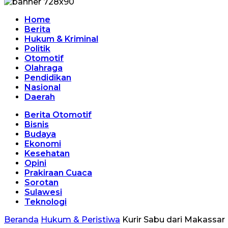
Home
Berita
Hukum & Kriminal
Politik
Otomotif
Olahraga
Pendidikan
Nasional
Daerah
Berita Otomotif
Bisnis
Budaya
Ekonomi
Kesehatan
Opini
Prakiraan Cuaca
Sorotan
Sulawesi
Teknologi
Beranda
Hukum & Peristiwa
Kurir Sabu dari Makassar