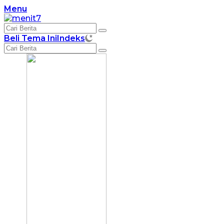
Langsung
Menu
ke
konten
Beli Tema Ini
Indeks