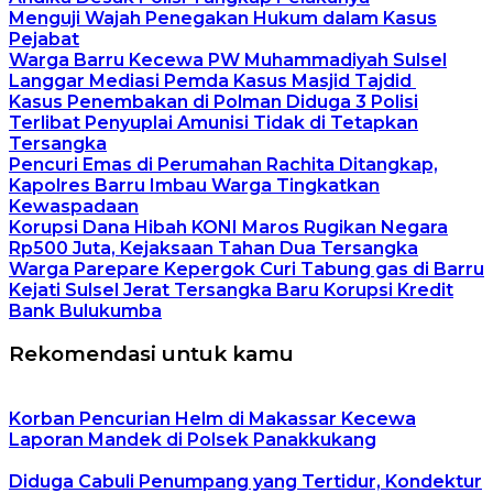
Menguji Wajah Penegakan Hukum dalam Kasus
Pejabat
Warga Barru Kecewa PW Muhammadiyah Sulsel
Langgar Mediasi Pemda Kasus Masjid Tajdid
Kasus Penembakan di Polman Diduga 3 Polisi
Terlibat Penyuplai Amunisi Tidak di Tetapkan
Tersangka
Pencuri Emas di Perumahan Rachita Ditangkap,
Kapolres Barru Imbau Warga Tingkatkan
Kewaspadaan
Korupsi Dana Hibah KONI Maros Rugikan Negara
Rp500 Juta, Kejaksaan Tahan Dua Tersangka
Warga Parepare Kepergok Curi Tabung gas di Barru
Kejati Sulsel Jerat Tersangka Baru Korupsi Kredit
Bank Bulukumba
Rekomendasi untuk kamu
Korban Pencurian Helm di Makassar Kecewa
Laporan Mandek di Polsek Panakkukang
Diduga Cabuli Penumpang yang Tertidur, Kondektur