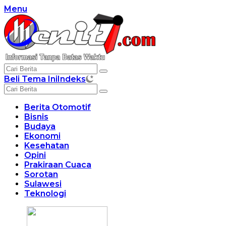
Langsung
Menu
ke
konten
Beli Tema Ini
Indeks
Berita Otomotif
Bisnis
Budaya
Ekonomi
Kesehatan
Opini
Prakiraan Cuaca
Sorotan
Sulawesi
Teknologi