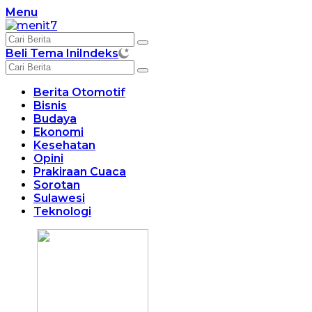
Langsung
Menu
ke
konten
Beli Tema Ini
Indeks
Berita Otomotif
Bisnis
Budaya
Ekonomi
Kesehatan
Opini
Prakiraan Cuaca
Sorotan
Sulawesi
Teknologi