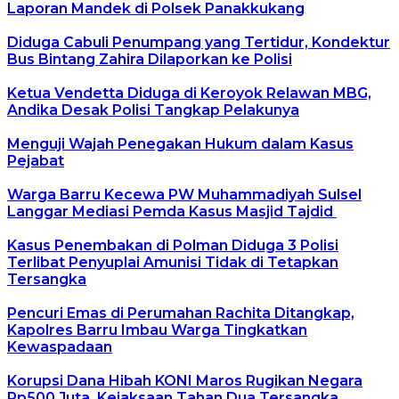
Laporan Mandek di Polsek Panakkukang
Diduga Cabuli Penumpang yang Tertidur, Kondektur
Bus Bintang Zahira Dilaporkan ke Polisi
Ketua Vendetta Diduga di Keroyok Relawan MBG,
Andika Desak Polisi Tangkap Pelakunya
Menguji Wajah Penegakan Hukum dalam Kasus
Pejabat
Warga Barru Kecewa PW Muhammadiyah Sulsel
Langgar Mediasi Pemda Kasus Masjid Tajdid
Kasus Penembakan di Polman Diduga 3 Polisi
Terlibat Penyuplai Amunisi Tidak di Tetapkan
Tersangka
Pencuri Emas di Perumahan Rachita Ditangkap,
Kapolres Barru Imbau Warga Tingkatkan
Kewaspadaan
Korupsi Dana Hibah KONI Maros Rugikan Negara
Rp500 Juta, Kejaksaan Tahan Dua Tersangka