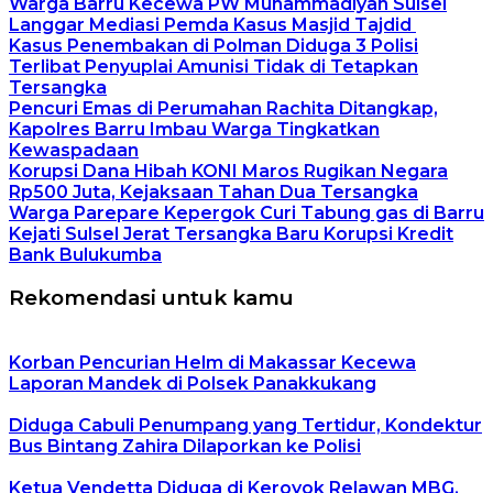
Warga Barru Kecewa PW Muhammadiyah Sulsel
Langgar Mediasi Pemda Kasus Masjid Tajdid
Kasus Penembakan di Polman Diduga 3 Polisi
Terlibat Penyuplai Amunisi Tidak di Tetapkan
Tersangka
Pencuri Emas di Perumahan Rachita Ditangkap,
Kapolres Barru Imbau Warga Tingkatkan
Kewaspadaan
Korupsi Dana Hibah KONI Maros Rugikan Negara
Rp500 Juta, Kejaksaan Tahan Dua Tersangka
Warga Parepare Kepergok Curi Tabung gas di Barru
Kejati Sulsel Jerat Tersangka Baru Korupsi Kredit
Bank Bulukumba
Rekomendasi untuk kamu
Korban Pencurian Helm di Makassar Kecewa
Laporan Mandek di Polsek Panakkukang
Diduga Cabuli Penumpang yang Tertidur, Kondektur
Bus Bintang Zahira Dilaporkan ke Polisi
Ketua Vendetta Diduga di Keroyok Relawan MBG,