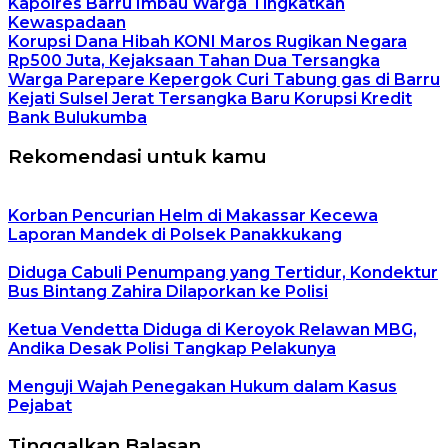
Kapolres Barru Imbau Warga Tingkatkan
Kewaspadaan
Korupsi Dana Hibah KONI Maros Rugikan Negara
Rp500 Juta, Kejaksaan Tahan Dua Tersangka
Warga Parepare Kepergok Curi Tabung gas di Barru
Kejati Sulsel Jerat Tersangka Baru Korupsi Kredit
Bank Bulukumba
Rekomendasi untuk kamu
Korban Pencurian Helm di Makassar Kecewa
Laporan Mandek di Polsek Panakkukang
Diduga Cabuli Penumpang yang Tertidur, Kondektur
Bus Bintang Zahira Dilaporkan ke Polisi
Ketua Vendetta Diduga di Keroyok Relawan MBG,
Andika Desak Polisi Tangkap Pelakunya
Menguji Wajah Penegakan Hukum dalam Kasus
Pejabat
Tinggalkan Balasan