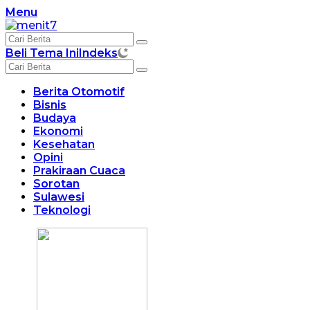
Langsung
Menu
ke
konten
Beli Tema Ini
Indeks
Berita Otomotif
Bisnis
Budaya
Ekonomi
Kesehatan
Opini
Prakiraan Cuaca
Sorotan
Sulawesi
Teknologi