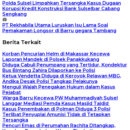
Polda Sulsel Limpahkan Tersangka Kasus Dugaan
Korupsi Kredit Konstruksi Bank Sulselbar Cabang
Sengkang
PT Rekhabila Utama Luruskan Isu Lama Soal
Pemakaman Longsor di Barru gegara Tambang
Berita Terkait
Korban Pencurian Helm di Makassar Kecewa
Laporan Mandek di Polsek Panakkukang
Diduga Cabuli Penumpang yang Tertidur, Kondektur
Bus Bintang Zahira Dilaporkan ke Polisi
Ketua Vendetta Diduga di Keroyok Relawan MBG,
Andika Desak Polisi Tangkap Pelakunya
Menguji Wajah Penegakan Hukum dalam Kasus
Pejabat
Warga Barru Kecewa PW Muhammadiyah Sulsel
Langgar Mediasi Pemda Kasus Masjid Tajdid
Kasus Penembakan di Polman Diduga 3 Polisi
Terlibat Penyuplai Amunisi Tidak di Tetapkan
Tersangka
Pencuri Emas di Perumahan Rachita Ditangkap,