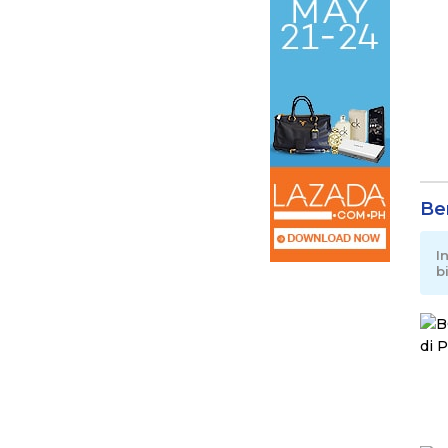
Be
I
b