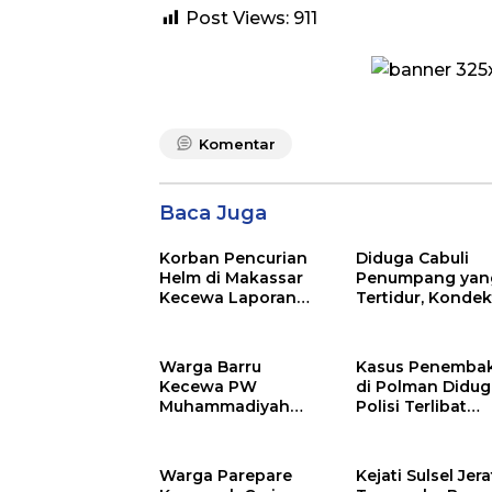
Post Views:
911
Komentar
Baca Juga
Korban Pencurian
Diduga Cabuli
Helm di Makassar
Penumpang yan
Kecewa Laporan
Tertidur, Kondek
Mandek di Polsek
Bus Bintang Zah
Panakkukang
Dilaporkan ke Po
Warga Barru
Kasus Penemba
Kecewa PW
di Polman Didug
Muhammadiyah
Polisi Terlibat
Sulsel Langgar
Penyuplai Amuni
Mediasi Pemda
Tidak di Tetapk
Kasus Masjid Tajdid
Tersangka
Warga Parepare
Kejati Sulsel Jera