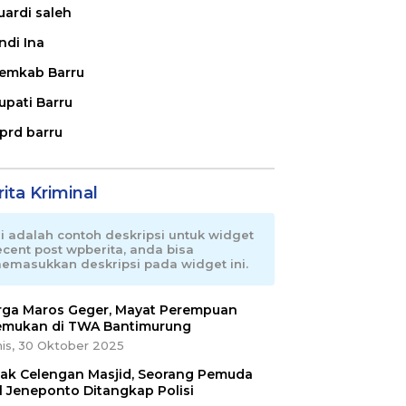
uardi saleh
ndi Ina
emkab Barru
upati Barru
prd barru
ita Kriminal
ni adalah contoh deskripsi untuk widget
ecent post wpberita, anda bisa
emasukkan deskripsi pada widget ini.
ga Maros Geger, Mayat Perempuan
emukan di TWA Bantimurung
is, 30 Oktober 2025
ak Celengan Masjid, Seorang Pemuda
l Jeneponto Ditangkap Polisi