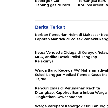
Kepergok Curi
Tersangka Baru
Tabung gas di Barru
Korupsi Kredit 
Bulukumba
Berita Terkait
Korban Pencurian Helm di Makassar Ke
Laporan Mandek di Polsek Panakkukan
Ketua Vendetta Diduga di Keroyok Rela
MBG, Andika Desak Polisi Tangkap
Pelakunya
Warga Barru Kecewa PW Muhammadiya
Sulsel Langgar Mediasi Pemda Kasus Ma
Tajdid
Pencuri Emas di Perumahan Rachita
Ditangkap, Kapolres Barru Imbau Warga
Tingkatkan Kewaspadaan
Warga Parepare Kepergok Curi Tabung 