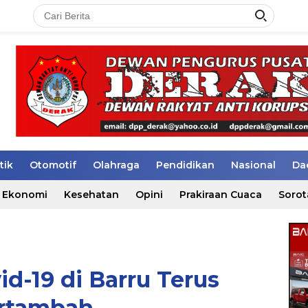
tik
Otomotif
Olahraga
Pendidikan
Nasional
Da
Ekonomi
Kesehatan
Opini
Prakiraan Cuaca
Sorot
d-19 di Barru Terus
rtambah