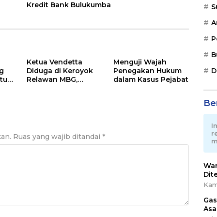
Kredit Bank Bulukumba
S
A
P
B
Ketua Vendetta
Menguji Wajah
g
Diduga di Keroyok
Penegakan Hukum
D
tur
Relawan MBG,
dalam Kasus Pejabat
ira
Andika Desak Polisi
lisi
Tangkap Pelakunya
Ber
I
r
kan.
Ruas yang wajib ditandai
*
m
War
Dit
Kam
Gas
Asa