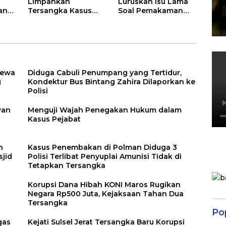
Limpahkan
Luruskan Isu Lama
Bank
Tersangka Kasus
Soal Pemakaman
Dugaan Korupsi
Longsor di Barru
Kredit Konstruksi
gegara Tambang
Bank Sulselbar
Cabang Sengkang
cewa
Diduga Cabuli Penumpang yang Tertidur,
g
Kondektur Bus Bintang Zahira Dilaporkan ke
Polisi
wan
Menguji Wajah Penegakan Hukum dalam
Kasus Pejabat
h
Kasus Penembakan di Polman Diduga 3
sjid
Polisi Terlibat Penyuplai Amunisi Tidak di
Tetapkan Tersangka
Korupsi Dana Hibah KONI Maros Rugikan
Negara Rp500 Juta, Kejaksaan Tahan Dua
Tersangka
Po
gas
Kejati Sulsel Jerat Tersangka Baru Korupsi