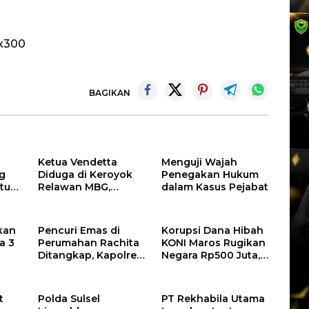
BAGIKAN
Ketua Vendetta
Menguji Wajah
g
Diduga di Keroyok
Penegakan Hukum
tur
Relawan MBG,
dalam Kasus Pejabat
ira
Andika Desak Polisi
lisi
Tangkap Pelakunya
kan
Pencuri Emas di
Korupsi Dana Hibah
a 3
Perumahan Rachita
KONI Maros Rugikan
Ditangkap, Kapolres
Negara Rp500 Juta,
si
Barru Imbau Warga
Kejaksaan Tahan
an
Tingkatkan
Dua Tersangka
Kewaspadaan
t
Polda Sulsel
PT Rekhabila Utama