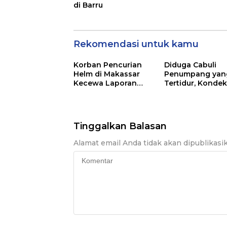
di Barru
Rekomendasi untuk kamu
Korban Pencurian
Diduga Cabuli
Helm di Makassar
Penumpang yan
Kecewa Laporan
Tertidur, Kondek
Mandek di Polsek
Bus Bintang Zah
Panakkukang
Dilaporkan ke Po
Tinggalkan Balasan
Alamat email Anda tidak akan dipublikasi