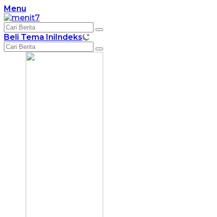
Langsung
Menu
ke
konten
Beli Tema Ini
Indeks