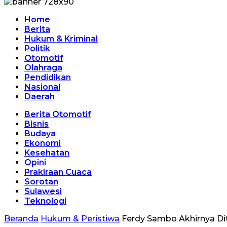
Home
Berita
Hukum & Kriminal
Politik
Otomotif
Olahraga
Pendidikan
Nasional
Daerah
Berita Otomotif
Bisnis
Budaya
Ekonomi
Kesehatan
Opini
Prakiraan Cuaca
Sorotan
Sulawesi
Teknologi
Beranda
Hukum & Peristiwa
Ferdy Sambo Akhirnya D