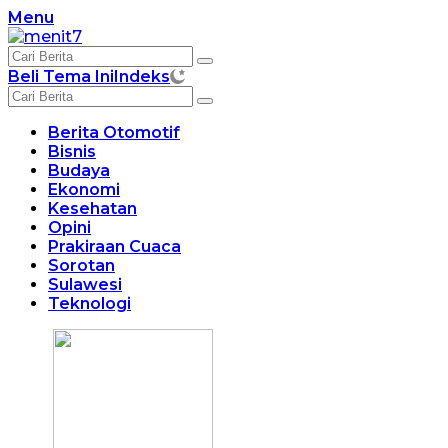
Langsung
Menu
ke
konten
Beli Tema Ini
Indeks
Berita Otomotif
Bisnis
Budaya
Ekonomi
Kesehatan
Opini
Prakiraan Cuaca
Sorotan
Sulawesi
Teknologi