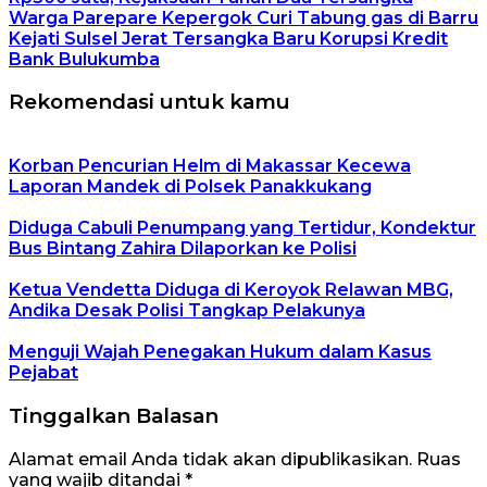
Warga Parepare Kepergok Curi Tabung gas di Barru
Kejati Sulsel Jerat Tersangka Baru Korupsi Kredit
Bank Bulukumba
Rekomendasi untuk kamu
Korban Pencurian Helm di Makassar Kecewa
Laporan Mandek di Polsek Panakkukang
Diduga Cabuli Penumpang yang Tertidur, Kondektur
Bus Bintang Zahira Dilaporkan ke Polisi
Ketua Vendetta Diduga di Keroyok Relawan MBG,
Andika Desak Polisi Tangkap Pelakunya
Menguji Wajah Penegakan Hukum dalam Kasus
Pejabat
Tinggalkan Balasan
Alamat email Anda tidak akan dipublikasikan.
Ruas
yang wajib ditandai
*