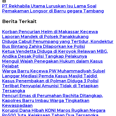
PT Rekhabila Utama Luruskan Isu Lama Soal
Pemakaman Longsor di Barru gegara Tambang
Berita Terkait
Korban Pencurian Helm di Makassar Kecewa
Laporan Mandek di Polsek Panakkukang
Diduga Cabuli Penumpang yang Tertidur, Kondektur
Bus Bintang Zahira Dilaporkan ke Polisi
Ketua Vendetta Diduga di Keroyok Relawan MBG,
Andika Desak Polisi Tangkap Pelakunya
Menguji Wajah Penegakan Hukum dalam Kasus
Pejabat
Warga Barru Kecewa PW Muhammadiyah Sulsel
Langgar Mediasi Pemda Kasus Masjid Tajdid
Kasus Penembakan di Polman Diduga 3 Polisi
Terlibat Penyuplai Amunisi Tidak di Tetapkan
Tersangka
Pencuri Emas di Perumahan Rachita Ditangkap,
Kapolres Barru Imbau Warga Tingkatkan
Kewaspadaan
Korupsi Dana Hibah KONI Maros Rugikan Negara
Rp500 Juta, Kejaksaan Tahan Dua Tersangka