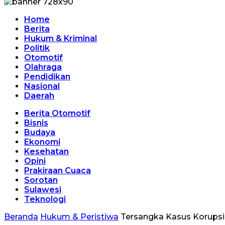
Home
Berita
Hukum & Kriminal
Politik
Otomotif
Olahraga
Pendidikan
Nasional
Daerah
Berita Otomotif
Bisnis
Budaya
Ekonomi
Kesehatan
Opini
Prakiraan Cuaca
Sorotan
Sulawesi
Teknologi
Beranda
Hukum & Peristiwa
Tersangka Kasus Korupsi