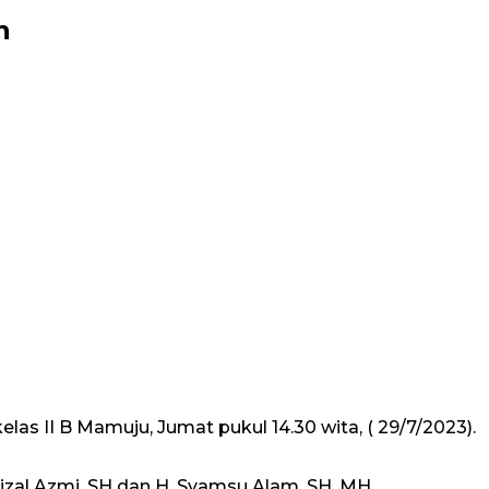
n
as II B Mamuju, Jumat pukul 14.30 wita, ( 29/7/2023).
al Azmi .SH dan H. Syamsu Alam. SH. MH.