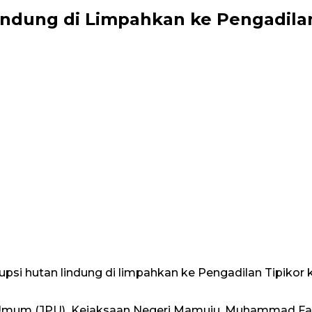
indung di Limpahkan ke Pengadila
si hutan lindung di limpahkan ke Pengadilan Tipikor kel
 Umum (JPU) Kejaksaan Negeri Mamuju, Muhammad Faiz