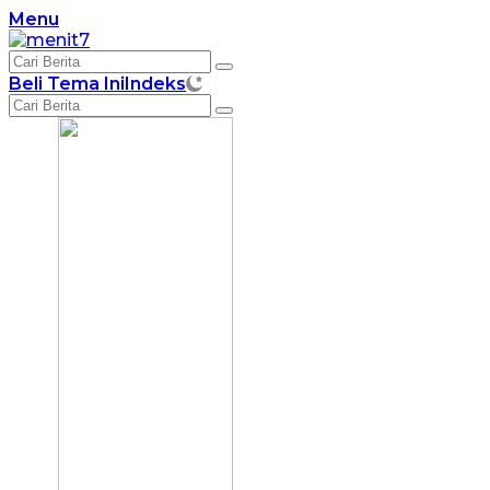
Langsung
Menu
ke
konten
Beli Tema Ini
Indeks